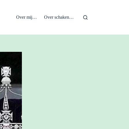
Over mij…
Over schaken…