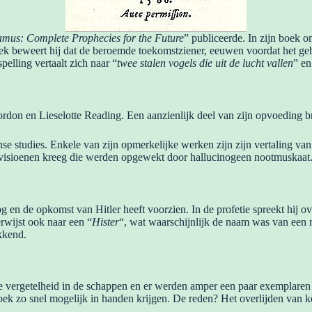
mus: Complete Prophecies for the Future
” publiceerde. In zijn boek o
ek beweert hij dat de beroemde toekomstziener, eeuwen voordat het geb
spelling vertaalt zich naar “
twee stalen vogels die uit de lucht vallen
” en
don en Lieselotte Reading. Een aanzienlijk deel van zijn opvoeding br
nse studies. Enkele van zijn opmerkelijke werken zijn zijn vertaling 
ij visioenen kreeg die werden opgewekt door hallucinogeen nootmuskaat
 de opkomst van Hitler heeft voorzien. In de profetie spreekt hij ov
erwijst ook naar een “
Hister
“, wat waarschijnlijk de naam was van een ri
ekkend.
 vergetelheid in de schappen en er werden amper een paar exemplaren
ek zo snel mogelijk in handen krijgen. De reden? Het overlijden van 