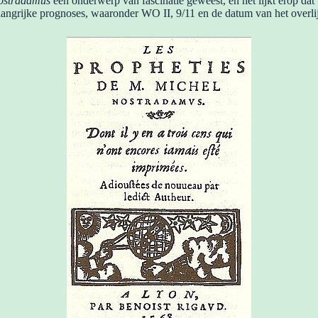
ostradamus
een onderwerp van fascinatie geweest, en het lijkt erop da
langrijke prognoses, waaronder WO II, 9/11 en de datum van het overlij