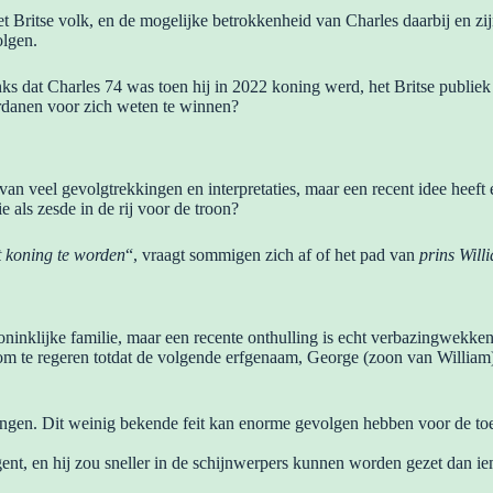
het Britse volk, en de mogelijke betrokkenheid van Charles daarbij en 
olgen.
s dat Charles 74 was toen hij in 2022 koning werd, het Britse publiek 
erdanen voor zich weten te winnen?
 veel gevolgtrekkingen en interpretaties, maar een recent idee heeft 
als zesde in de rij voor de troon?
 koning te worden
“, vraagt sommigen zich af of het pad van
prins Will
ninklijke familie, maar een recente onthulling is echt verbazingwekken
 om te regeren totdat de volgende erfgenaam, George (zoon van William
singen. Dit weinig bekende feit kan enorme gevolgen hebben voor de toe
gent, en hij zou sneller in de schijnwerpers kunnen worden gezet dan i