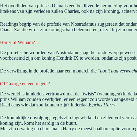
Het overlijden van prinses Diana is een beklijvende herinnering voor 
littekens van zijn verleden zullen Charles, ook na zijn kroning, achterv
Readings begrip van de profetie van Nostradamus suggereert dat ondank
Diana. Zal die wrok zijn koningschap belemmeren, of zal hij zijn ond
Harry of William?
De profetische woorden van Nostradamus zijn het onderwerp geweest van
voorbestemd zijn om koning Hendrik IX te worden, ondanks zijn positie 
De verwijzing in de profetie naar een monarch die “
nooit had verwacht
Of George en een regent?
De wereld is inmiddels vertrouwd met de “twists” (wendingen) in de ko
prins William zouden overlijden, er een regent zou worden aangesteld
Raad eens wie dat zou kunnen zijn? Inderdaad:
prins Harry
.
De koninklijke opvolgingsregels zijn ingewikkeld en zitten vol verras
koning zijn, komt het aardig in de buurt.
Met zijn ervaring en charisma is Harry de meest haalbare optie voor re