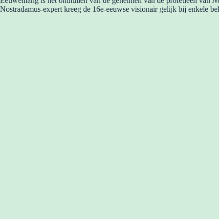
Eeuwenlang is het onthullen van de geheimen van de profetieën van
N
Nostradamus-expert kreeg de 16e-eeuwse visionair gelijk bij enkele be