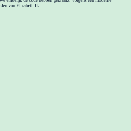
t we eindelijk de code hebben gekraakt. Volgens een moderne
den van Elizabeth II.