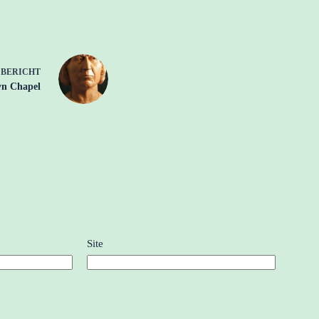
E
BERICHT
yn Chapel
Site