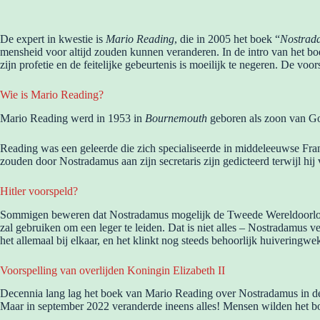
De expert in kwestie is
Mario Reading
, die in 2005 het boek “
Nostrada
mensheid voor altijd zouden kunnen veranderen. In de intro van het bo
zijn profetie en de feitelijke gebeurtenis is moeilijk te negeren. De voor
Wie is Mario Reading?
Mario Reading werd in 1953 in
Bournemouth
geboren als zoon van Gor
Reading was een geleerde die zich specialiseerde in middeleeuwse Fra
zouden door Nostradamus aan zijn secretaris zijn gedicteerd terwijl h
Hitler voorspeld?
Sommigen beweren dat Nostradamus mogelijk de Tweede Wereldoorlog en
zal gebruiken om een leger te leiden. Dat is niet alles – Nostradamus v
het allemaal bij elkaar, en het klinkt nog steeds behoorlijk huiveringw
Voorspelling van overlijden Koningin Elizabeth II
Decennia lang lag het boek van Mario Reading over Nostradamus in de
Maar in september 2022 veranderde ineens alles! Mensen wilden het bo