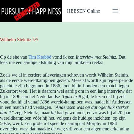
Ga
naar
HEESEN Online
de
inhoud
Wilhelm Steinitz 5/5
Op de site van
Tim Krabbé
vond ik een
Interview met Steinitz
. Dat
leek me een aardige afsluiting van mijn artikelen reeks!
Zoals we al in eerdere afleveringen schreven wordt Wilhelm Steinitz
als de eerste wereldkampioen gezien. Meestal wordt zijn regeerperiode
geacht te zijn begonnen in 1886, toen hij in Londen een match tegen
Zukertort won. Het is daarom wel aardig om in een lang interview dat
hij in 1896 aan het Nederlandse
Tijdschrift
gaf, te lezen dat hij zelf
vond dat hij al vanaf
1866
wereld-kampioen was, nadat hij Anderssen
in een match had verslagen. “
Anderssen was op dat ogenblik sterker
dan ik
” zegt Steinitz, maar
hij
had gewonnen, en zo was hij al 20 jaar
wereldkampioen vóór hij het, volgens de huidige inzichten, op zijn
50ste, werd. Een grote rol speelde daarbij dat Morphy in 1884
overleden was; dat maakte de weg vrij voor een algemene erkenning