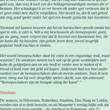
geld was, dan was ik toch een der beklagenswaardigste mensen die er
bestaan. Het schaakspel is zo ver boven elk ander spel verheven dat ik
er geen enkel mee durf te vergelijken. Het bezielt zo, dat ik niet geloof
dat enig goed speler onder het spel een kwade gedachte kan koesteren.
Niemand zal kunnen beweren dat het de harstochten opwekt omdat het
spel te rein, te edel is. Wilt u mij beschouwen als beroepsspeler, goed,
ga uw gang, maar vergeet niet dat ik bovenal een kunstenaar ben, die
de kunst die hij beoefent, zijn gehele leven door, zoveel mogelijk
populair heeft trachten te maken.
Het woord beroepsschaker staat bij velen in een ongunstige reuk, maar
waarom? De amateurs nemen toch ook op de grote wedstrijden heel
kalm de geldprijzen aan en wie heeft er verder mee te maken of ik
brood of koek voor dat geld wil kopen. Anderssen had een heel ander
oordeel over de beroepsschakers dan de meeste anderen. Toen ik hem
eens vroeg wat hij over dergelijke spelers dacht, was zijn antwoord:
“Beroepsschakers zijn de hoogste uiting der kunst”.”
Simultaan
De seances, in Hilversum, Rotterdam, Haarlem, Den Haag en Leiden,
werden niet al te druk bezocht, en uit Moquette’s verslag blijkt ook dat
Steinitz nogal traag speelde – de simultaan in Rotterdam, met 25