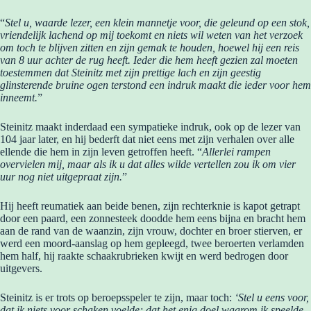
“
Stel u, waarde lezer, een klein mannetje voor, die geleund op een stok,
vriendelijk lachend op mij toekomt en niets wil weten van het verzoek
om toch te blijven zitten en zijn gemak te houden, hoewel hij een reis
van 8 uur achter de rug heeft. Ieder die hem heeft gezien zal moeten
toestemmen dat Steinitz met zijn prettige lach en zijn geestig
glinsterende bruine ogen terstond een indruk maakt die ieder voor hem
inneemt.
”
Steinitz maakt inderdaad een sympatieke indruk, ook op de lezer van
104 jaar later, en hij bederft dat niet eens met zijn verhalen over alle
ellende die hem in zijn leven getroffen heeft. “
Allerlei rampen
overvielen mij, maar als ik u dat alles wilde vertellen zou ik om vier
uur nog niet uitgepraat zijn.
”
Hij heeft reumatiek aan beide benen, zijn rechterknie is kapot getrapt
door een paard, een zonnesteek doodde hem eens bijna en bracht hem
aan de rand van de waanzin, zijn vrouw, dochter en broer stierven, er
werd een moord-aanslag op hem gepleegd, twee beroerten verlamden
hem half, hij raakte schaakrubrieken kwijt en werd bedrogen door
uitgevers.
Steinitz is er trots op beroepsspeler te zijn, maar toch:
‘Stel u eens voor,
dat ik niets voor schaken voelde; dat het enig doel waarom ik speelde