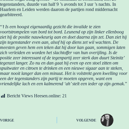
tegenstanders, duurde van half 9 ’s avonds tot 3 uur ’s nachts. In
Haarlem en Leiden werden daarom de partijen rond middernacht
gearbitreerd.
“
’t Is een hoogst eigenaardig gezicht die invalide te zien
voortstrompelen van bord tot bord. Leunend op zijn linker ellenboog
ziet hij de positie nauwkeurig aan en doet daarna zijn zet. Dan ziet hij
zijn tegenstander even aan, alsof hij op diens zet wil wachten. De
meesten geven hem een teken dat hij door kan gaan, sommigen laten
zich verleiden en worden het slachtoffer van hun overijling. Is de
positie zeer interessant of de tegenpartij zeer sterk dan duurt Steinitz’
tegenzet langer. Zo nu en dan gaat hij even op een stoel zitten om
spuitwater en citroen te drinken en een nieuwe sigaar aan te steken,
maar nooit langer dan een minuut. Het is volstrekt geen kwelling voor
een der tegenstanders zijn partij te moeten opgeven, want een
vriendelijke lach en een kalmerend ‘ah’ stelt een ieder op zijn gemak.
”
Bericht Views Heesen.online:
21
VORIGE
VOLGENDE