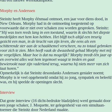
van een nieuwe wereldkampioen.
Morphy en Anderssen
Steinitz heeft Morphy éénmaal ontmoet, een jaar voor diens dood, in
New Orleans. Morphy had in de ontmoeting toegestemd op
voorwaarde dat er niet over schaken zou worden gesproken. Steinitz:
“
Hij was toen reeds lang in een toestand, waarin ik slechts het diepste
medelijden met hem kon hebben. Het blijft toch altijd een treurig
gezicht een man, in de kracht van zijn leven, die eens als een
schitterende ster aan de schaakhemel verscheen, nu zo totaal gebroken
voor zich te zien. Men heeft vaak de dwaasheid gehad Morphy met mij
te vergelijken. Maar hoe is dat nu mogelijk? Morphy treedt één jaar op
en overwint alles wat hem tegemoet waagt te treden en gaat
bewierookt naar zijn vaderland terug, waarna hij niets meer van zich
laat horen.
”
Opmerkelijk is dat Steinitz desondanks Anderssen genialer noemt;
Morphy is te veel opgehemeld omdat hij zo jong, sympatiek en beleefd
was, en hij speelde de openingen slecht.
Interview
Dat grote interview (16 dicht-bedrukte bladzijden) werd gemaakt door
een jonge schaker, J. Moquette, ter gelegenheid van een simultaan-
toernee die Steinitz door Nederland maakte.