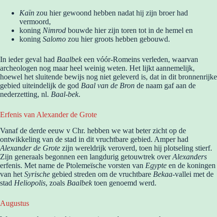
Kaïn
zou hier gewoond hebben nadat hij zijn broer had
vermoord,
koning
Nimrod
bouwde hier zijn toren tot in de hemel en
koning
Salomo
zou hier groots hebben gebouwd.
In ieder geval had
Baalbek
een vóór-Romeins verleden, waarvan
archeologen nog maar heel weinig weten. Het lijkt aannemelijk,
hoewel het sluitende bewijs nog niet geleverd is, dat in dit bronnenrijke
gebied uiteindelijk de god
Baal van de Bron
de naam gaf aan de
nederzetting, nl.
Baal-bek
.
Erfenis van Alexander de Grote
Vanaf de derde eeuw v Chr. hebben we wat beter zicht op de
ontwikkeling van de stad in dit vruchtbare gebied. Amper had
Alexander de Grote
zijn wereldrijk veroverd, toen hij plotseling stierf.
Zijn generaals begonnen een langdurig getouwtrek over
Alexanders
erfenis. Met name de Ptolemeïsche vorsten van
Egypte
en de koningen
van het
Syrische
gebied streden om de vruchtbare
Bekaa
-vallei met de
stad
Heliopolis
, zoals
Baalbek
toen genoemd werd.
Augustus