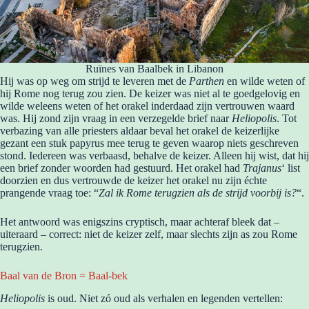
Ruïnes van Baalbek in Libanon
Hij was op weg om strijd te leveren met de
Parthen
en wilde weten of
hij Rome nog terug zou zien. De keizer was niet al te goedgelovig en
wilde weleens weten of het orakel inderdaad zijn vertrouwen waard
was. Hij zond zijn vraag in een verzegelde brief naar
Heliopolis
. Tot
verbazing van alle priesters aldaar beval het orakel de keizerlijke
gezant een stuk papyrus mee terug te geven waarop niets geschreven
stond. Iedereen was verbaasd, behalve de keizer. Alleen hij wist, dat hij
een brief zonder woorden had gestuurd. Het orakel had
Trajanus
‘ list
doorzien en dus vertrouwde de keizer het orakel nu zijn échte
prangende vraag toe: “
Zal ik Rome terugzien als de strijd voorbij is?
“.
Het antwoord was enigszins cryptisch, maar achteraf bleek dat –
uiteraard – correct: niet de keizer zelf, maar slechts zijn as zou Rome
terugzien.
Baal van de Bron = Baal-bek
Heliopolis
is oud. Niet zó oud als verhalen en legenden vertellen: