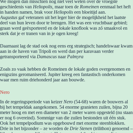
We mogen dan misschien nog niet veel weten over de vroegste
geschiedenis van
Heliopolis,
maar toen de
Romeinen
eenmaal het heft
in handen namen, brak voor
Heliopolis
een bloeitijd aan.
Augustus
gaf veteranen uit het leger hier de mogelijkheid het laatste
deel van hun leven door te brengen. Het was een vruchtbaar gebied;
graan werd geëxporteerd en de lokale knoflook was zó smaakvol en
sterk dat je er tranen van in je ogen kreeg!
Daarnaast lag de stad ook nog eens erg strategisch; handelswaar kwam
aan in de haven van Tripoli en werd dan per karavaan verder
getransporteerd via
Damascus
naar
Palmyra
Zoals zo vaak hebben de Romeinen de lokale goden overgenomen en
enigszins geromaniseerd. Jupiter kreeg een fantastisch onderkomen
waar men ruim driehonderd jaar aan bouwde.
Nero
In de regeringsperiode van keizer
Nero
(54-68) waren de bouwers al
bij het tempeldak aangekomen. 54 enorme granieten zuilen, bijna 20
meter hoog en met een diameter van 2 meter waren opgesteld (nu staan
er nog 6 overeind). Sommige van die zuilen bestonden uit één stuk.
Ook het tempelpodium was opgebouwd met enorme steenblokken.
Drie in het bijzonder – ze worden de
Drie Stenen
(trilithon) genoemd –