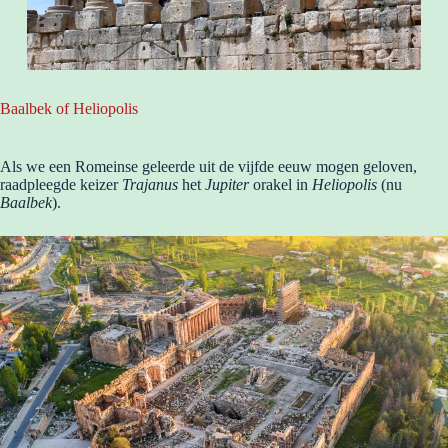
Baalbek of Heliopolis
Als we een Romeinse geleerde uit de vijfde eeuw mogen geloven,
raadpleegde keizer
Trajanus
het
Jupiter
orakel in
Heliopolis
(nu
Baalbek
).