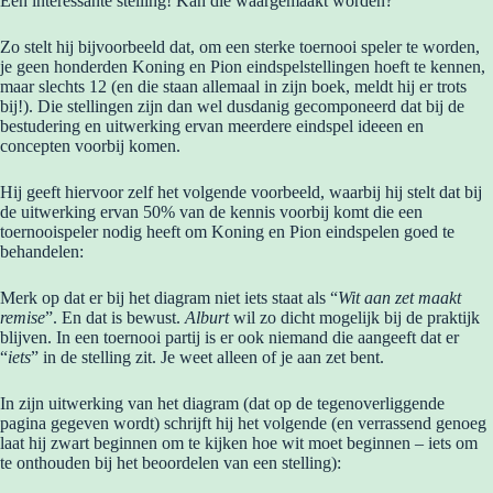
Een interessante stelling! Kan die waargemaakt worden?
Zo stelt hij bijvoorbeeld dat, om een sterke toernooi speler te worden,
je geen honderden Koning en Pion eindspelstellingen hoeft te kennen,
maar slechts 12 (en die staan allemaal in zijn boek, meldt hij er trots
bij!). Die stellingen zijn dan wel dusdanig gecomponeerd dat bij de
bestudering en uitwerking ervan meerdere eindspel ideeen en
concepten voorbij komen.
Hij geeft hiervoor zelf het volgende voorbeeld, waarbij hij stelt dat bij
de uitwerking ervan 50% van de kennis voorbij komt die een
toernooispeler nodig heeft om Koning en Pion eindspelen goed te
behandelen:
Merk op dat er bij het diagram niet iets staat als “
Wit aan zet maakt
remise
”. En dat is bewust.
Alburt
wil zo dicht mogelijk bij de praktijk
blijven. In een toernooi partij is er ook niemand die aangeeft dat er
“
iets
” in de stelling zit. Je weet alleen of je aan zet bent.
In zijn uitwerking van het diagram (dat op de tegenoverliggende
pagina gegeven wordt) schrijft hij het volgende (en verrassend genoeg
laat hij zwart beginnen om te kijken hoe wit moet beginnen – iets om
te onthouden bij het beoordelen van een stelling):