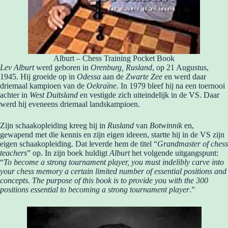
Alburt – Chess Training Pocket Book
Lev Alburt
werd geboren in
Orenburg, Rusland
, op 21 Augustus,
1945. Hij groeide op in
Odessa
aan de
Zwarte Zee
en werd daar
driemaal kampioen van de
Oekraïne
. In 1979 bleef hij na een toernooi
achter in
West Duitsland
en vestigde zich uiteindelijk in de VS. Daar
werd hij eveneens driemaal landskampioen.
Zijn schaakopleiding kreeg hij in
Rusland
van
Botwinnik
en,
gewapend met die kennis en zijn eigen ideeen, startte hij in de VS zijn
eigen schaakopleiding. Dat leverde hem de titel “
Grandmaster of chess
teachers
” op. In zijn boek huldigt
Alburt
het volgende uitgangspunt:
“
To become a strong tournament player, you must indelibly carve into
your chess memory a certain limited number of essential positions and
concepts. The purpose of this book is to provide you with the 300
positions essential to becoming a strong tournament player
.”