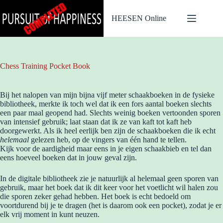
Ga
naar
HEESEN Online
de
inhoud
Chess Training Pocket Book
Bij het nalopen van mijn bijna vijf meter schaakboeken in de fysieke
bibliotheek, merkte ik toch wel dat ik een fors aantal boeken slechts
een paar maal geopend had. Slechts weinig boeken vertoonden sporen
van intensief gebruik; laat staan dat ik ze van kaft tot kaft heb
doorgewerkt. Als ik heel eerlijk ben zijn de schaakboeken die ik echt
helemaal
gelezen heb, op de vingers van één hand te tellen.
Kijk voor de aardigheid maar eens in je eigen schaakbieb en tel dan
eens hoeveel boeken dat in jouw geval zijn.
In de digitale bibliotheek zie je natuurlijk al helemaal geen sporen van
gebruik, maar het boek dat ik dit keer voor het voetlicht wil halen zou
die sporen zeker gehad hebben. Het boek is echt bedoeld om
voortdurend bij je te dragen (het is daarom ook een pocket), zodat je er
elk vrij moment in kunt neuzen.