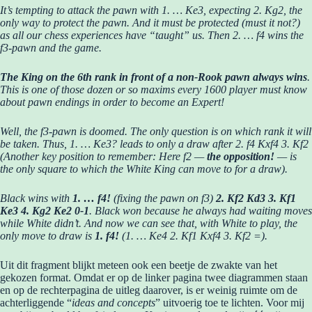
It’s tempting to attack the pawn with 1. …
Ke3, expecting 2.
Kg2, the
only way to protect the pawn. And it must be protected (must it not?)
as all our chess experiences have “taught” us. Then 2. … f4 wins the
f3-pawn and the game.
The King on the 6th rank in front of a non-Rook pawn always wins
.
This is one of those dozen or so maxims every 1600 player must know
about pawn endings in order to become an Expert!
Well, the f3-pawn is doomed. The only question is on which rank it will
be taken. Thus, 1. … Ke3? leads to only a draw after 2. f4 Kxf4 3. Kf2
(Another key position to remember: Here f2 —
the opposition!
— is
the only square to which the White King can move to for a draw).
Black wins with
1. … f4!
(fixing the pawn on f3)
2.
Kf2 Kd3 3. Kf1
Ke3 4. Kg2 Ke2 0-1
.
Black won because he always had waiting moves
while White didn’t. And now we can see that, with White to play, the
only move to draw is
1. f4!
(1. … Ke4 2. Kf1 Kxf4 3. Kf2 =).
Uit dit fragment blijkt meteen ook een beetje de zwakte van het
gekozen format. Omdat er op de linker pagina twee diagrammen staan
en op de rechterpagina de uitleg daarover, is er weinig ruimte om de
achterliggende “
ideas and concepts
” uitvoerig toe te lichten. Voor mij