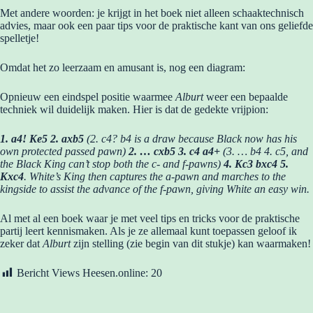
Met andere woorden: je krijgt in het boek niet alleen schaaktechnisch
advies, maar ook een paar tips voor de praktische kant van ons geliefde
spelletje!
Omdat het zo leerzaam en amusant is, nog een diagram:
Opnieuw een eindspel positie waarmee
Alburt
weer een bepaalde
techniek wil duidelijk maken. Hier is dat de gedekte vrijpion:
1. a4! Ke5 2. axb5
(2. c4? b4 is a draw because Black now has his
own
protected passed pawn)
2. … cxb5 3. c4 a4+
(3. … b4 4. c5, and
the Black
King can’t stop both the c- and f-pawns)
4. Kc3 bxc4 5.
Kxc4
. White’s King then captures the a-pawn and marches to the
kingside to assist the
advance of the f-pawn, giving White an easy win.
Al met al een boek waar je met veel tips en tricks voor de praktische
partij leert kennismaken. Als je ze allemaal kunt toepassen geloof ik
zeker dat
Alburt
zijn stelling (zie begin van dit stukje) kan waarmaken!
Bericht Views Heesen.online:
20