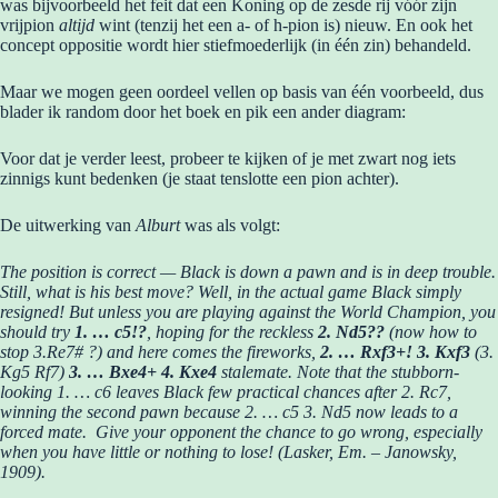
was bijvoorbeeld het feit dat een Koning op de zesde rij vóór zijn
vrijpion
altijd
wint (tenzij het een a- of h-pion is) nieuw. En ook het
concept oppositie wordt hier stiefmoederlijk (in één zin) behandeld.
Maar we mogen geen oordeel vellen op basis van één voorbeeld, dus
blader ik random door het boek en pik een ander diagram:
Voor dat je verder leest, probeer te kijken of je met zwart nog iets
zinnigs kunt bedenken (je staat tenslotte een pion achter).
De uitwerking van
Alburt
was als volgt:
The position is correct — Black is down a pawn and is in deep trouble.
Still, what is his best move?
Well, in the actual game Black simply
resigned! But unless you are playing against the World Champion, you
should try
1. … c5!?
, hoping for the reckless
2. Nd5??
(now how to
stop 3.Re7# ?) and here comes the
fireworks,
2. …
Rxf3+! 3. Kxf3
(3.
Kg5 Rf7)
3. … Bxe4+ 4. Kxe4
stalemate. Note that the stubborn-
looking 1. … c6 leaves Black few practical chances
after 2. Rc7,
winning the second pawn because 2. … c5 3. Nd5 now leads
to a
forced mate. Give your opponent the chance to go wrong, especially
when you have little or nothing to lose! (Lasker, Em. – Janowsky,
1909).