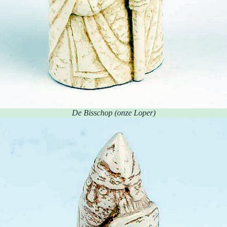
De Bisschop
(onze Loper)