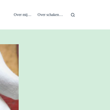
Over mij…
Over schaken…