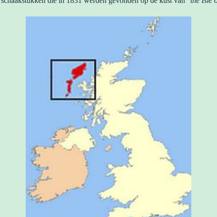
ren schaakstukken die in 1831 werden gevonden op de kust van “
the Isle 