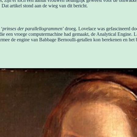
zijn er toch een aantal vrouwen belangrijk geweest voor de ontwikkelin
at artikel stond aan de wieg van dit bericht.
 ‘
prinses der parallellogrammen
’ droeg. Lovelace was gefascineerd do
die een vroege computermachine had gemaakt, de Analytical Engine. Lo
rmee de engine van Babbage Bernoulli-getallen kon berekenen en het bl