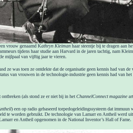
e een vrouw genaamd K
athryn Kleiman
haar steentje bij te dragen aan 
eurs tijdens haar studie aan Harvard in de jaren tachtig, nam Kleiman
 mijlpaal van vijftig jaar te vieren.
sd ze was toen ze ontdekte dat de organisatie geen kennis had van de
 status van vrouwen in de technologie-industrie geen kennis had van h
 ontbreken (als stond ze er niet bij in het
ChannelConnect magazine
art
ntheil
) een op radio gebaseerd torpedogeleidingssysteem dat immuun
wereld te worden gebruikt. De technologie van Lamarr en Antheil werd uit
Lamarr en Antheil opgenomen in de National Inventor’s Hall of Fame.