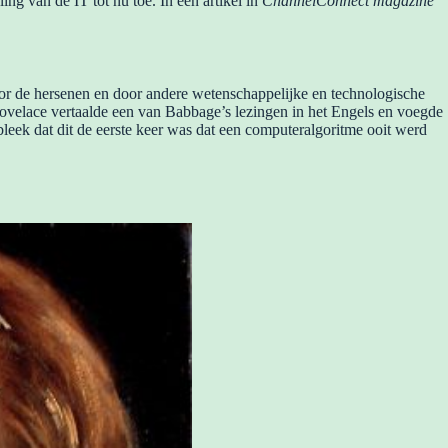
g van de IT tot nu toe. In een artikel in
ChannelConnect magazine
or de hersenen en door andere wetenschappelijke en technologische
velace vertaalde een van Babbage’s lezingen in het Engels en voegde
eek dat dit de eerste keer was dat een computeralgoritme ooit werd