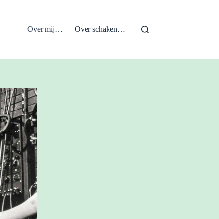
Over mij…
Over schaken…