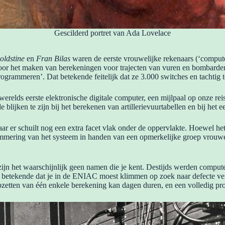
Gescilderd portret van Ada Lovelace
oldstine
en
Fran Bilas
waren de eerste vrouwelijke rekenaars (‘compu
oor het maken van berekeningen voor trajecten van vuren en bombarder
grammeren’. Dat betekende feitelijk dat ze 3.000 switches en tachtig
elds eerste elektronische digitale computer, een mijlpaal op onze rei
lijken te zijn bij het berekenen van artillerievuurtabellen en bij het 
aar er schuilt nog een extra facet vlak onder de oppervlakte. Hoewel 
rammering van het systeem in handen van een opmerkelijke groep vrouw
jn het waarschijnlijk geen namen die je kent. Destijds werden comput
 betekende dat je in de ENIAC moest klimmen op zoek naar defecte v
 opzetten van één enkele berekening kan dagen duren, en een volledig 