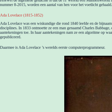
Hoewel de algemene gedachte is dat de IT wereld een Mannenwereld is, 
nummer 8-2015, worden een aantal van hen voor het voetlicht gehaald. D
Ada Lovelace (1815-1852)
Ada Lovelace was een wiskundige die rond 1840 leefde en de bijnaam
disciplines. In 1833 ontmoette ze een man genaamd Charles Babbage, 
aantekeningen toe. In haar aantekeningen nam ze een algoritme op waa
gepubliceerd.
Daarmee is Ada Lovelace ’s werelds eerste computerprogrammeur.