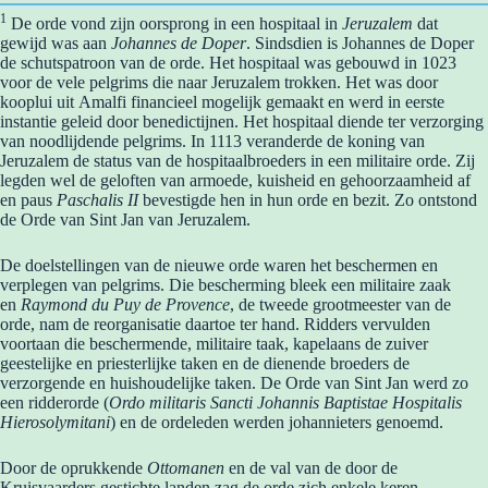
1
De orde vond zijn oorsprong in een hospitaal in
Jeruzalem
dat
gewijd was aan
Johannes de Doper
. Sindsdien is Johannes de Doper
de schutspatroon van de orde. Het hospitaal was gebouwd in 1023
voor de vele pelgrims die naar Jeruzalem trokken. Het was door
kooplui uit Amalfi financieel mogelijk gemaakt en werd in eerste
instantie geleid door benedictijnen. Het hospitaal diende ter verzorging
van noodlijdende pelgrims. In 1113 veranderde de koning van
Jeruzalem de status van de hospitaalbroeders in een militaire orde. Zij
legden wel de geloften van armoede, kuisheid en gehoorzaamheid af
en paus
Paschalis II
bevestigde hen in hun orde en bezit. Zo ontstond
de Orde van Sint Jan van Jeruzalem.
De doelstellingen van de nieuwe orde waren het beschermen en
verplegen van pelgrims. Die bescherming bleek een militaire zaak
en
Raymond du Puy de Provence
, de tweede grootmeester van de
orde, nam de reorganisatie daartoe ter hand. Ridders vervulden
voortaan die beschermende, militaire taak, kapelaans de zuiver
geestelijke en priesterlijke taken en de dienende broeders de
verzorgende en huishoudelijke taken. De Orde van Sint Jan werd zo
een ridderorde (
Ordo militaris Sancti Johannis Baptistae Hospitalis
Hierosolymitani
) en de ordeleden werden johannieters genoemd.
Door de oprukkende
Ottomanen
en de val van de door de
Kruisvaarders gestichte landen zag de orde zich enkele keren