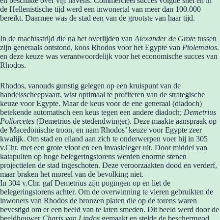
en beschikte over vijf havens. Commercieel succes volgde snel en in
de Hellenistische tijd werd een inwonertal van meer dan 100.000
bereikt. Daarmee was de stad een van de grootste van haar tijd.
In de machtsstrijd die na het overlijden van
Alexander de Grote
tussen
zijn generaals ontstond, koos Rhodos voor het Egypte van
Ptolemaios
.
en deze keuze was verantwoordelijk voor het economische succes van
Rhodos.
Rhodos, vanouds gunstig gelegen op een kruispunt van de
handelsscheepvaart, wist optimaal te profiteren van de strategische
keuze voor Egypte. Maar de keus voor de ene generaal (diadoch)
betekende automatisch een keus tegen een andere diadoch;
Demetrius
Poliorcetes
(Demetrius de stedendwinger). Deze maakte aanspraak op
de Macedonische troon, en nam Rhodos’ keuze voor Egypte zeer
kwalijk. Om stad en eiland aan zich te onderwerpen voer hij in 305
v.Chr. met een grote vloot en een invasieleger uit. Door middel van
katapulten op hoge belegeringstorens werden enorme stenen
projectielen de stad ingeschoten. Deze veroorzaakten dood en verderf,
maar braken het moreel van de bevolking niet.
In 304 v.Chr. gaf Demetrius zijn pogingen op en liet de
belegeringstorens achter. Om de overwinning te vieren gebruikten de
inwoners van Rhodos de bronzen platen die op de torens waren
bevestigd om er een beeld van te laten smeden. Dit beeld werd door de
beeldhouwer
Charis van Lindos
gemaakt en stelde de beschermgod