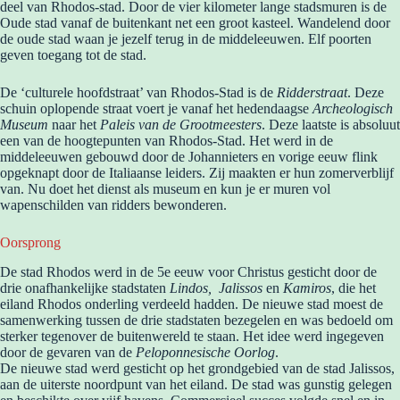
deel van Rhodos-stad. Door de vier kilometer lange stadsmuren is de
Oude stad vanaf de buitenkant net een groot kasteel. Wandelend door
de oude stad waan je jezelf terug in de middeleeuwen. Elf poorten
geven toegang tot de stad.
De ‘culturele hoofdstraat’ van Rhodos-Stad is de
Ridderstraat
. Deze
schuin oplopende straat voert je vanaf het hedendaagse
Archeologisch
Museum
naar het
Paleis van de Grootmeesters
. Deze laatste is absoluut
een van de hoogtepunten van Rhodos-Stad. Het werd in de
middeleeuwen gebouwd door de Johannieters en vorige eeuw flink
opgeknapt door de Italiaanse leiders. Zij maakten er hun zomerverblijf
van. Nu doet het dienst als museum en kun je er muren vol
wapenschilden van ridders bewonderen.
Oorsprong
De stad Rhodos werd in de 5e eeuw voor Christus gesticht door de
drie onafhankelijke stadstaten
Lindos, Jalissos
en
Kamiros
, die het
eiland Rhodos onderling verdeeld hadden. De nieuwe stad moest de
samenwerking tussen de drie stadstaten bezegelen en was bedoeld om
sterker tegenover de buitenwereld te staan. Het idee werd ingegeven
door de gevaren van de
Peloponnesische Oorlog
.
De nieuwe stad werd gesticht op het grondgebied van de stad Jalissos,
aan de uiterste noordpunt van het eiland. De stad was gunstig gelegen