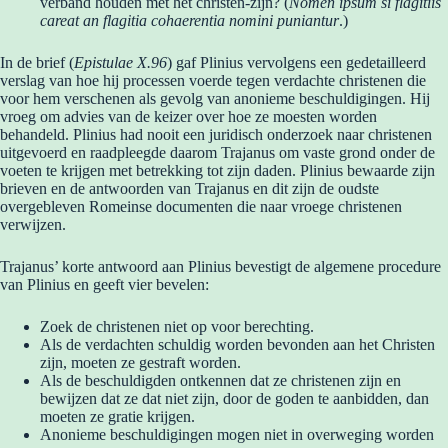
verband houden met het christen-zijn? (
Nomen ipsum si flagitiis
careat an flagitia cohaerentia nomini puniantur
.)
In de brief (
Epistulae X.96
) gaf Plinius vervolgens een gedetailleerd
verslag van hoe hij processen voerde tegen verdachte christenen die
voor hem verschenen als gevolg van anonieme beschuldigingen. Hij
vroeg om advies van de keizer over hoe ze moesten worden
behandeld. Plinius had nooit een juridisch onderzoek naar christenen
uitgevoerd en raadpleegde daarom Trajanus om vaste grond onder de
voeten te krijgen met betrekking tot zijn daden. Plinius bewaarde zijn
brieven en de antwoorden van Trajanus en dit zijn de oudste
overgebleven Romeinse documenten die naar vroege christenen
verwijzen.
Trajanus’ korte antwoord aan Plinius bevestigt de algemene procedure
van Plinius en geeft vier bevelen:
Zoek de christenen niet op voor berechting.
Als de verdachten schuldig worden bevonden aan het Christen
zijn, moeten ze gestraft worden.
Als de beschuldigden ontkennen dat ze christenen zijn en
bewijzen dat ze dat niet zijn, door de goden te aanbidden, dan
moeten ze gratie krijgen.
Anonieme beschuldigingen mogen niet in overweging worden