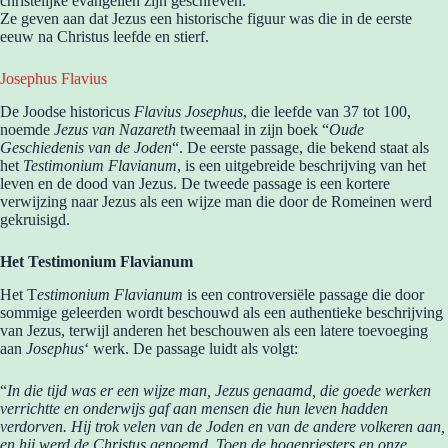
christelijke evangeliën zijn geschreven.
Ze geven aan dat Jezus een historische figuur was die in de eerste
eeuw na Christus leefde en stierf.
Josephus Flavius
De Joodse historicus
Flavius Josephus
, die leefde van 37 tot 100,
noemde
Jezus van Nazareth
tweemaal in zijn boek “
Oude
Geschiedenis van de Joden
“. De eerste passage, die bekend staat als
het
Testimonium Flavianum
, is een uitgebreide beschrijving van het
leven en de dood van Jezus. De tweede passage is een kortere
verwijzing naar Jezus als een wijze man die door de Romeinen werd
gekruisigd.
Het Testimonium Flavianum
Het T
estimonium Flavianum
is een controversiële passage die door
sommige geleerden wordt beschouwd als een authentieke beschrijving
van Jezus, terwijl anderen het beschouwen als een latere toevoeging
aan
Josephus
‘ werk. De passage luidt als volgt:
“
In die tijd was er een wijze man, Jezus genaamd, die goede werken
verrichtte en onderwijs gaf aan mensen die hun leven hadden
verdorven. Hij trok velen van de Joden en van de andere volkeren aan,
en hij werd de Christus genoemd. Toen de hogepriesters en onze