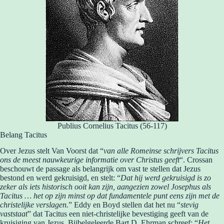
Publius Cornelius Tacitus (56-117)
Belang Tacitus
Over Jezus stelt Van Voorst dat “
van alle Romeinse schrijvers Tacitus
ons de meest nauwkeurige informatie over Christus geeft
“. Crossan
beschouwt de passage als belangrijk om vast te stellen dat Jezus
bestond en werd gekruisigd, en stelt: “
Dat hij werd gekruisigd is zo
zeker als iets historisch ooit kan zijn, aangezien zowel Josephus als
Tacitus … het op zijn minst op dat fundamentele punt eens zijn met de
christelijke verslagen.
” Eddy en Boyd stellen dat het nu “
stevig
vaststaat
” dat Tacitus een niet-christelijke bevestiging geeft van de
kruisiging van Jezus. Bijbelgeleerde Bart D. Ehrman schreef: “
Het