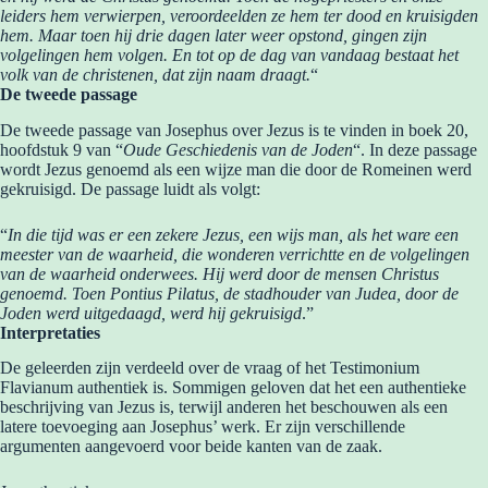
leiders hem verwierpen, veroordeelden ze hem ter dood en kruisigden
hem. Maar toen hij drie dagen later weer opstond, gingen zijn
volgelingen hem volgen. En tot op de dag van vandaag bestaat het
volk van de christenen, dat zijn naam draagt.
“
De tweede passage
De tweede passage van Josephus over Jezus is te vinden in boek 20,
hoofdstuk 9 van “
Oude Geschiedenis van de Joden
“. In deze passage
wordt Jezus genoemd als een wijze man die door de Romeinen werd
gekruisigd. De passage luidt als volgt:
“
In die tijd was er een zekere Jezus, een wijs man, als het ware een
meester van de waarheid, die wonderen verrichtte en de volgelingen
van de waarheid onderwees. Hij werd door de mensen Christus
genoemd. Toen Pontius Pilatus, de stadhouder van Judea, door de
Joden werd uitgedaagd, werd hij gekruisigd
.”
Interpretaties
De geleerden zijn verdeeld over de vraag of het Testimonium
Flavianum authentiek is. Sommigen geloven dat het een authentieke
beschrijving van Jezus is, terwijl anderen het beschouwen als een
latere toevoeging aan Josephus’ werk. Er zijn verschillende
argumenten aangevoerd voor beide kanten van de zaak.