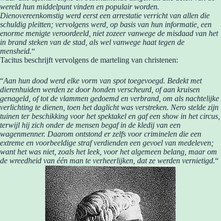
wereld hun middelpunt vinden en populair worden.
Dienovereenkomstig werd eerst een arrestatie verricht van allen die
schuldig pleitten; vervolgens werd, op basis van hun informatie, een
enorme menigte veroordeeld, niet zozeer vanwege de misdaad van het
in brand steken van de stad, als wel vanwege haat tegen de
mensheid.
“
Tacitus beschrijft vervolgens de marteling van christenen:
“
Aan hun dood werd elke vorm van spot toegevoegd. Bedekt met
dierenhuiden werden ze door honden verscheurd, of aan kruisen
genageld, of tot de vlammen gedoemd en verbrand, om als nachtelijke
verlichting te dienen, toen het daglicht was verstreken. Nero stelde zijn
tuinen ter beschikking voor het spektakel en gaf een show in het circus,
terwijl hij zich onder de mensen begaf in de kledij van een
wagenmenner. Daarom ontstond er zelfs voor criminelen die een
extreme en voorbeeldige straf verdienden een gevoel van medeleven;
want het was niet, zoals het leek, voor het algemeen belang, maar om
de wreedheid van één man te verheerlijken, dat ze werden vernietigd.
“