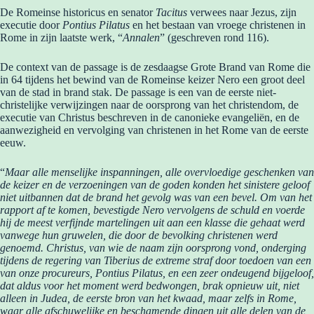
De Romeinse historicus en senator
Tacitus
verwees naar Jezus, zijn
executie door
Pontius Pilatus
en het bestaan van vroege christenen in
Rome in zijn laatste werk, “
Annalen
” (geschreven rond 116).
De context van de passage is de zesdaagse Grote Brand van Rome die
in 64 tijdens het bewind van de Romeinse keizer Nero een groot deel
van de stad in brand stak. De passage is een van de eerste niet-
christelijke verwijzingen naar de oorsprong van het christendom, de
executie van Christus beschreven in de canonieke evangeliën, en de
aanwezigheid en vervolging van christenen in het Rome van de eerste
eeuw.
“
Maar alle menselijke inspanningen, alle overvloedige geschenken van
de keizer en de verzoeningen van de goden konden het sinistere geloof
niet uitbannen dat de brand het gevolg was van een bevel. Om van het
rapport af te komen, bevestigde Nero vervolgens de schuld en voerde
hij de meest verfijnde martelingen uit aan een klasse die gehaat werd
vanwege hun gruwelen, die door de bevolking christenen werd
genoemd. Christus, van wie de naam zijn oorsprong vond, onderging
tijdens de regering van Tiberius de extreme straf door toedoen van een
van onze procureurs, Pontius Pilatus, en een zeer ondeugend bijgeloof,
dat aldus voor het moment werd bedwongen, brak opnieuw uit, niet
alleen in Judea, de eerste bron van het kwaad, maar zelfs in Rome,
waar alle afschuwelijke en beschamende dingen uit alle delen van de