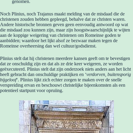
genomen.
Noch Plinius, noch Trajanus maakt melding van de misdaad die de
christenen zouden hebben gepleegd, behalve dat ze christen waren.
Andere historische bronnen geven geen eenvoudig antwoord op wat
die misdaad zou kunnen zijn, maar zijn hoogstwaarschijnlijk te wijten
aan de koppige weigering van christenen om Romeinse goden te
aanbidden; waardoor het lijkt alsof ze bezwaar maken tegen de
Romeinse overheersing dan wel cultuur/godsdienst.
Plinius stelt dat hij christenen meerdere kansen geeft om te bevestigen
dat ze onschuldig zijn en dat als ze drie keer weigeren, ze worden
geëxecuteerd. Plinius stelt dat zijn onderzoek niets anders aan het licht
heeft gebracht dan onschuldige praktijken en ‘
verdorven, buitensporig
bijgeloof
‘. Plinius lijkt zich echter zorgen te maken over de snelle
verspreiding ervan en beschouwt christelijke bijeenkomsten als een
potentieel startpunt voor opruiing.