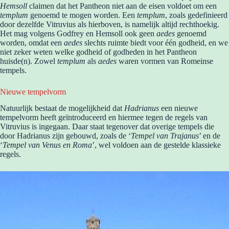
Hemsoll
claimen dat het Pantheon niet aan de eisen voldoet om een
templum
genoemd te mogen worden. Een
templum
, zoals gedefinieerd
door dezelfde Vitruvius als hierboven, is namelijk altijd rechthoekig.
Het mag volgens Godfrey en Hemsoll ook geen
aedes
genoemd
worden, omdat een
aedes
slechts ruimte biedt voor één godheid, en we
niet zeker weten welke godheid of godheden in het Pantheon
huisde(n). Zowel
templum
als
aedes
waren vormen van Romeinse
tempels.
Nieuwe tempelvorm
Natuurlijk bestaat de mogelijkheid dat
Hadrianus
een nieuwe
tempelvorm heeft geïntroduceerd en hiermee tegen de regels van
Vitruvius is ingegaan. Daar staat tegenover dat overige tempels die
door Hadrianus zijn gebouwd, zoals de ‘
Tempel van Trajanus
’ en de
‘
Tempel van Venus en Roma
’, wel voldoen aan de gestelde klassieke
regels.