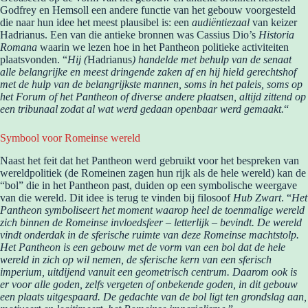
Godfrey en Hemsoll een andere functie van het gebouw voorgesteld
die naar hun idee het meest plausibel is: een
audiëntiezaal
van keizer
Hadrianus. Een van die antieke bronnen was Cassius Dio’s
Historia
Romana
waarin we lezen hoe in het Pantheon politieke activiteiten
plaatsvonden. “
Hij (
Hadrianus
) handelde met behulp van de senaat
alle belangrijke en meest dringende zaken af en hij hield gerechtshof
met de hulp van de belangrijkste mannen, soms in het paleis, soms op
het Forum of het Pantheon of diverse andere plaatsen, altijd zittend op
een tribunaal zodat al wat werd gedaan openbaar werd gemaakt.
“
Symbool voor Romeinse wereld
Naast het feit dat het Pantheon werd gebruikt voor het bespreken van
wereldpolitiek (de Romeinen zagen hun rijk als de hele wereld) kan de
“bol” die in het Pantheon past, duiden op een symbolische weergave
van die wereld. Dit idee is terug te vinden bij filosoof
Hub Zwart
. “
Het
Pantheon symboliseert het moment waarop heel de toenmalige wereld
zich binnen de Romeinse invloedsfeer – letterlijk – bevindt. De wereld
vindt onderdak in de sferische ruimte van deze Romeinse machtstolp.
Het Pantheon is een gebouw met de vorm van een bol dat de hele
wereld in zich op wil nemen, de sferische kern van een sferisch
imperium, uitdijend vanuit een geometrisch centrum. Daarom ook is
er voor alle goden, zelfs vergeten of onbekende goden, in dit gebouw
een plaats uitgespaard. De gedachte van de bol ligt ten grondslag aan,