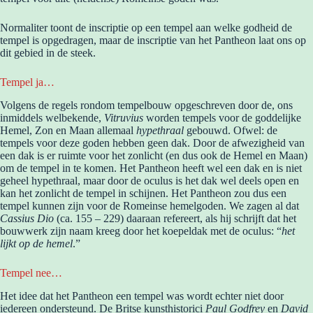
Normaliter toont de inscriptie op een tempel aan welke godheid de
tempel is opgedragen, maar de inscriptie van het Pantheon laat ons op
dit gebied in de steek.
Tempel ja…
Volgens de regels rondom tempelbouw opgeschreven door de, ons
inmiddels welbekende,
Vitruvius
worden tempels voor de goddelijke
Hemel, Zon en Maan allemaal
hypethraal
gebouwd. Ofwel: de
tempels voor deze goden hebben geen dak. Door de afwezigheid van
een dak is er ruimte voor het zonlicht (en dus ook de Hemel en Maan)
om de tempel in te komen. Het Pantheon heeft wel een dak en is niet
geheel hypethraal, maar door de oculus is het dak wel deels open en
kan het zonlicht de tempel in schijnen. Het Pantheon zou dus een
tempel kunnen zijn voor de Romeinse hemelgoden. We zagen al dat
Cassius Dio
(ca. 155 – 229) daaraan refereert, als hij schrijft dat het
bouwwerk zijn naam kreeg door het koepeldak met de oculus: “
het
lijkt op de hemel
.”
Tempel nee…
Het idee dat het Pantheon een tempel was wordt echter niet door
iedereen ondersteund. De Britse kunsthistorici
Paul Godfrey
en
David