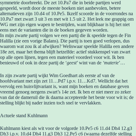
symmetrie doorbreekt. De zet 10.Pa7 die in beide partijen werd
gespeeld, wordt door de meeste boeken niet aanbevolen, betere
alternatieven zijn 10.d4 of 10.Pe5. Ikzelf scoorde in de voorrondes na
10.Pa7 met zwart 3 uit 3 en met wit 1.5 uit 2. Het leek me grappig om
WG met zijn eigen wapen te bestrijden, want blijkbaar is hij het niet
eens met de varianten die in de boeken gegeven worden.
In mijn zwarte partij volgen we een partij die ik speelde tegen de Fin
Halilla (zie een vorige Balans). Die partij is toen goed verlopen, dus
waarom wat zou ik al afwijken? Weliswaar speelde Halilla een andere
18e zet, maar het thema blijft hetzelfde: actief stukkenspel van zwart
op alle open lijnen, tegen een materieel voordeel voor wit. Ik ben
benieuwd of ook in deze partij de ‘
geest
’ wint van de
‘materie
’…
In zijn zwarte partij wijkt Wim Goedhart als eerste af van de
hoofdvariant met zijn zet 11…Pd7 i.p.v. 11…Kd7. Wellicht dat het
vervolg een huisvlijtvariant is, want mijn boeken en database geven
vreemd genoeg nergens zwart’s 14e zet. Ik ben er niet meer zo zeker
van dat de dameruil die ik daarna accepteerde het beste voor wit is; de
stelling blijkt bij nader inzien toch snel te vervlakken.
Actuele stand Kuhlmann
Kuhlmann kiest als wit voor de volgorde 10.Pe5 c6 11.d4 Dh4 12.g3
Dh3 i.p.v. 10.d4 Dh4 11.g3 Dh3 12.Pe5 c6 (waarna dezelfde stelling