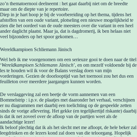
zo’n thematoernooi deelneemt : het gaat daarbij niet om de breedte
maar om de diepte van je repertoire.
Diep in je hart hoop je bij de voorbereiding op het thema, tijdens het
afstoffen van een oude variant, plotseling een nieuwe mogelijkheid te
zien die het oordeel van de oude meesters over die variant in een heel
ander daglicht plaatst. Maar ja, dat is dagdromerij, ik ben helaas niet
veel bijzonders op het spoor gekomen…
Wereldkampioen Schliemann Jänisch
Wel heb ik me voorgenomen om een serieuze gooi te doen naar de titel
‘
Wereldkampioen Schliemann Jänisch
’, en om mezelf voldoende bij de
les te houden wil ik voor de Balans verslag doen van mijn
vorderingen. Gezien de doorlooptijd van het toernooi zou het dus een
feuilleton over meerdere jaargangen kunnen worden.
De verslaggeving zal een beetje de vorm aannemen van een
Bommelstrip : i.p.v. de plaatjes met daaronder het verhaal, verschijnen
er nu diagrammen met daarbij een toelichting op de gespeelde zetten
sinds de vorige aflevering. Het gekke (en tegelijkertijd riskante) daarbij
is dat ik net zoveel over de afloop van de partijen weet als de
aandachtige lezer!
Ik beloof plechtig dat ik als het slecht met me afloopt, de hele beker zal
leegdrinken en de lezers kond zal doen van die teloorgang. Hopelijk