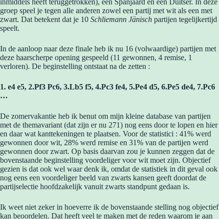
inmiddels heeft teruggetrokken), een Spanjaard en een Duitser. In deze
groep speel je tegen alle anderen zowel een partij met wit als een met
zwart. Dat betekent dat je 10
Schliemann Jänisch
partijen tegelijkertijd
speelt.
In de aanloop naar deze finale heb ik nu 16 (volwaardige) partijen met
deze haarscherpe opening gespeeld (11 gewonnen, 4 remise, 1
verloren). De beginstelling ontstaat na de zetten :
1. e4 e5, 2.Pf3 Pc6, 3.Lb5 f5, 4.Pc3 fe4, 5.Pe4 d5, 6.Pe5 de4, 7.Pc6
…
De zomervakantie heb ik benut om mijn kleine database van partijen
met de themavariant (dat zijn er nu 271) nog eens door te lopen en hier
en daar wat kanttekeningen te plaatsen. Voor de statistici : 41% werd
gewonnen door wit, 28% werd remise en 31% van de partijen werd
gewonnen door zwart. Op basis daarvan zou je kunnen zeggen dat de
bovenstaande beginstelling voordeliger voor wit moet zijn. Objectief
gezien is dat ook wel waar denk ik, omdat de statistiek in dit geval ook
nog eens een voordeliger beeld van zwarts kansen geeft doordat de
partijselectie hoofdzakelijk vanuit zwarts standpunt gedaan is.
Ik weet niet zeker in hoeverre ik de bovenstaande stelling nog objectief
kan beoordelen. Dat heeft veel te maken met de reden waarom je aan