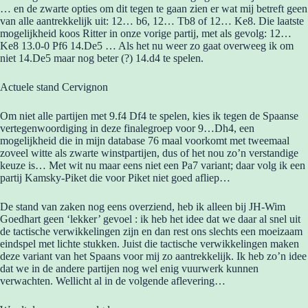
… en de zwarte opties om dit tegen te gaan zien er wat mij betreft geen
van alle aantrekkelijk uit: 12… b6, 12… Tb8 of 12… Ke8. Die laatste
mogelijkheid koos Ritter in onze vorige partij, met als gevolg: 12…
Ke8 13.0-0 Pf6 14.De5 … Als het nu weer zo gaat overweeg ik om
niet 14.De5 maar nog beter (?) 14.d4 te spelen.
Actuele stand Cervignon
Om niet alle partijen met 9.f4 Df4 te spelen, kies ik tegen de Spaanse
vertegenwoordiging in deze finalegroep voor 9…Dh4, een
mogelijkheid die in mijn database 76 maal voorkomt met tweemaal
zoveel witte als zwarte winstpartijen, dus of het nou zo’n verstandige
keuze is… Met wit nu maar eens niet een Pa7 variant; daar volg ik een
partij Kamsky-Piket die voor Piket niet goed afliep…
De stand van zaken nog eens overziend, heb ik alleen bij JH-Wim
Goedhart geen ‘lekker’ gevoel : ik heb het idee dat we daar al snel uit
de tactische verwikkelingen zijn en dan rest ons slechts een moeizaam
eindspel met lichte stukken. Juist die tactische verwikkelingen maken
deze variant van het Spaans voor mij zo aantrekkelijk. Ik heb zo’n idee
dat we in de andere partijen nog wel enig vuurwerk kunnen
verwachten. Wellicht al in de volgende aflevering…