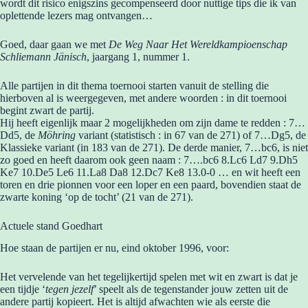
wordt dit risico enigszins gecompenseerd door nuttige tips die ik van
oplettende lezers mag ontvangen…
Goed, daar gaan we met
De Weg Naar Het Wereldkampioenschap
Schliemann Jänisch
, jaargang 1, nummer 1.
Alle partijen in dit thema toernooi starten vanuit de stelling die
hierboven al is weergegeven, met andere woorden : in dit toernooi
begint zwart de partij.
Hij heeft eigenlijk maar 2 mogelijkheden om zijn dame te redden : 7…
Dd5, de
Möhring
variant (statistisch : in 67 van de 271) of 7…Dg5, de
Klassieke variant (in 183 van de 271). De derde manier, 7…bc6, is niet
zo goed en heeft daarom ook geen naam : 7….bc6 8.Lc6 Ld7 9.Dh5
Ke7 10.De5 Le6 11.La8 Da8 12.Dc7 Ke8 13.0-0 … en wit heeft een
toren en drie pionnen voor een loper en een paard, bovendien staat de
zwarte koning ‘op de tocht’ (21 van de 271).
Actuele stand Goedhart
Hoe staan de partijen er nu, eind oktober 1996, voor:
Het vervelende van het tegelijkertijd spelen met wit en zwart is dat je
een tijdje ‘
tegen jezelf
’ speelt als de tegenstander jouw zetten uit de
andere partij kopieert. Het is altijd afwachten wie als eerste die