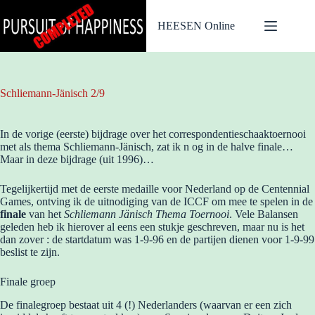
Ga
naar
HEESEN Online
de
inhoud
Schliemann-Jänisch 2/9
In de vorige (eerste) bijdrage over het correspondentieschaaktoernooi
met als thema Schliemann-Jänisch, zat ik n og in de halve finale…
Maar in deze bijdrage (uit 1996)…
Tegelijkertijd met de eerste medaille voor Nederland op de Centennial
Games, ontving ik de uitnodiging van de ICCF om mee te spelen in de
finale
van het
Schliemann Jänisch Thema Toernooi
. Vele Balansen
geleden heb ik hierover al eens een stukje geschreven, maar nu is het
dan zover : de startdatum was 1-9-96 en de partijen dienen voor 1-9-99
beslist te zijn.
Finale groep
De finalegroep bestaat uit 4 (!) Nederlanders (waarvan er een zich