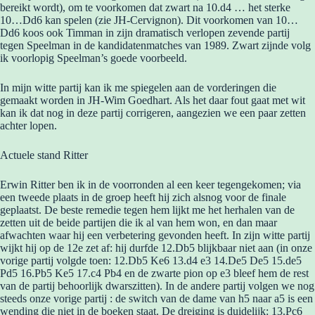
bereikt wordt), om te voorkomen dat zwart na 10.d4 … het sterke
10…Dd6 kan spelen (zie JH-Cervignon). Dit voorkomen van 10…
Dd6 koos ook Timman in zijn dramatisch verlopen zevende partij
tegen Speelman in de kandidatenmatches van 1989. Zwart zijnde volg
ik voorlopig Speelman’s goede voorbeeld.
In mijn witte partij kan ik me spiegelen aan de vorderingen die
gemaakt worden in JH-Wim Goedhart. Als het daar fout gaat met wit
kan ik dat nog in deze partij corrigeren, aangezien we een paar zetten
achter lopen.
Actuele stand Ritter
Erwin Ritter ben ik in de voorronden al een keer tegengekomen; via
een tweede plaats in de groep heeft hij zich alsnog voor de finale
geplaatst. De beste remedie tegen hem lijkt me het herhalen van de
zetten uit de beide partijen die ik al van hem won, en dan maar
afwachten waar hij een verbetering gevonden heeft. In zijn witte partij
wijkt hij op de 12e zet af: hij durfde 12.Db5 blijkbaar niet aan (in onze
vorige partij volgde toen: 12.Db5 Ke6 13.d4 e3 14.De5 De5 15.de5
Pd5 16.Pb5 Ke5 17.c4 Pb4 en de zwarte pion op e3 bleef hem de rest
van de partij behoorlijk dwarszitten). In de andere partij volgen we nog
steeds onze vorige partij : de switch van de dame van h5 naar a5 is een
wending die niet in de boeken staat. De dreiging is duidelijk: 13.Pc6