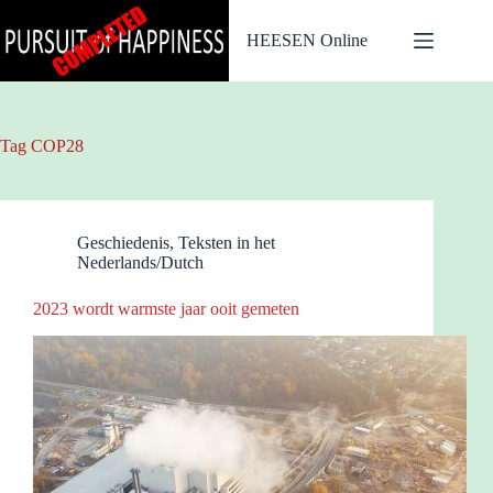
Ga
naar
HEESEN Online
de
inhoud
Tag
COP28
Geschiedenis
,
Teksten in het
Nederlands/Dutch
2023 wordt warmste jaar ooit gemeten