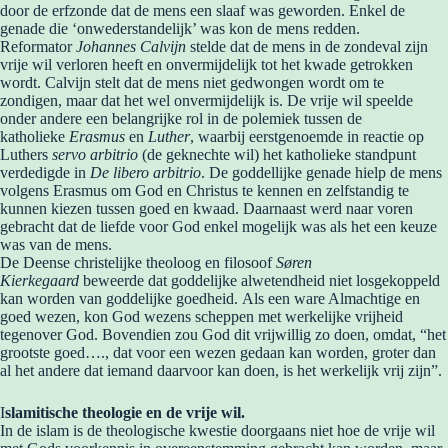
door de erfzonde dat de mens een slaaf was geworden. Enkel de
genade die ‘onwederstandelijk’ was kon de mens redden.
Reformator
Johannes Calvijn
stelde dat de mens in de zondeval zijn
vrije wil verloren heeft en onvermijdelijk tot het kwade getrokken
wordt. Calvijn stelt dat de mens niet gedwongen wordt om te
zondigen, maar dat het wel onvermijdelijk is. De vrije wil speelde
onder andere een belangrijke rol in de polemiek tussen de
katholieke
Erasmus
en
Luther
, waarbij eerstgenoemde in reactie op
Luthers
servo arbitrio
(de geknechte wil) het katholieke standpunt
verdedigde in
De libero arbitrio
. De goddellijke genade hielp de mens
volgens Erasmus om God en Christus te kennen en zelfstandig te
kunnen kiezen tussen goed en kwaad. Daarnaast werd naar voren
gebracht dat de liefde voor God enkel mogelijk was als het een keuze
was van de mens.
De Deense christelijke theoloog en filosoof
Søren
Kierkegaard
beweerde dat goddelijke alwetendheid niet losgekoppeld
kan worden van goddelijke goedheid. Als een ware Almachtige en
goed wezen, kon God wezens scheppen met werkelijke vrijheid
tegenover God. Bovendien zou God dit vrijwillig zo doen, omdat, “het
grootste goed…., dat voor een wezen gedaan kan worden, groter dan
al het andere dat iemand daarvoor kan doen, is het werkelijk vrij zijn”.
I
slamitische theologie en de vrije wil.
In de islam is de theologische kwestie doorgaans niet hoe de vrije wil