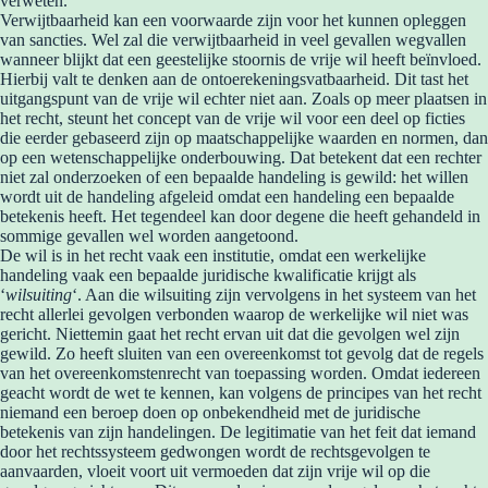
verweten.
Verwijtbaarheid kan een voorwaarde zijn voor het kunnen opleggen
van sancties. Wel zal die verwijtbaarheid in veel gevallen wegvallen
wanneer blijkt dat een geestelijke stoornis de vrije wil heeft beïnvloed.
Hierbij valt te denken aan de ontoerekeningsvatbaarheid. Dit tast het
uitgangspunt van de vrije wil echter niet aan. Zoals op meer plaatsen in
het recht, steunt het concept van de vrije wil voor een deel op ficties
die eerder gebaseerd zijn op maatschappelijke waarden en normen, dan
op een wetenschappelijke onderbouwing. Dat betekent dat een rechter
niet zal onderzoeken of een bepaalde handeling is gewild: het willen
wordt uit de handeling afgeleid omdat een handeling een bepaalde
betekenis heeft. Het tegendeel kan door degene die heeft gehandeld in
sommige gevallen wel worden aangetoond.
De wil is in het recht vaak een institutie, omdat een werkelijke
handeling vaak een bepaalde juridische kwalificatie krijgt als
‘
wilsuiting
‘. Aan die wilsuiting zijn vervolgens in het systeem van het
recht allerlei gevolgen verbonden waarop de werkelijke wil niet was
gericht. Niettemin gaat het recht ervan uit dat die gevolgen wel zijn
gewild. Zo heeft sluiten van een overeenkomst tot gevolg dat de regels
van het overeenkomstenrecht van toepassing worden. Omdat iedereen
geacht wordt de wet te kennen, kan volgens de principes van het recht
niemand een beroep doen op onbekendheid met de juridische
betekenis van zijn handelingen. De legitimatie van het feit dat iemand
door het rechtssysteem gedwongen wordt de rechtsgevolgen te
aanvaarden, vloeit voort uit vermoeden dat zijn vrije wil op die