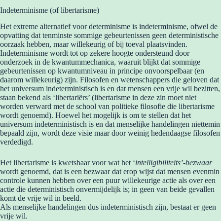
Indeterminisme (of libertarisme)
Het extreme alternatief voor determinisme is indeterminisme, ofwel de
opvatting dat tenminste sommige gebeurtenissen geen deterministische
oorzaak hebben, maar willekeurig of bij toeval plaatsvinden.
Indeterminisme wordt tot op zekere hoogte ondersteund door
onderzoek in de kwantummechanica, waaruit blijkt dat sommige
gebeurtenissen op kwantumniveau in principe onvoorspelbaar (en
daarom willekeurig) zijn. Filosofen en wetenschappers die geloven dat
het universum indeterministisch is en dat mensen een vrije wil bezitten,
staan bekend als ‘libertariërs’ (libertarisme in deze zin moet niet
worden verward met de school van politieke filosofie die libertarisme
wordt genoemd). Hoewel het mogelijk is om te stellen dat het
universum indeterministisch is en dat menselijke handelingen niettemin
bepaald zijn, wordt deze visie maar door weinig hedendaagse filosofen
verdedigd.
Het libertarisme is kwetsbaar voor wat het ‘
intelligibiliteits’-bezwaar
wordt genoemd, dat is een bezwaar dat erop wijst dat mensen evenmin
controle kunnen hebben over een puur willekeurige actie als over een
actie die deterministisch onvermijdelijk is; in geen van beide gevallen
komt de vrije wil in beeld.
Als menselijke handelingen dus indeterministisch zijn, bestaat er geen
vrije wil.