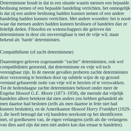
Determinisme houdt in dat in een situatie waarin mensen een bepaalde
beslissing nemen of een bepaalde handeling verrichten, het onmogelijk
is dat zij een andere beslissing hadden kunnen nemen of een andere
handeling hadden kunnen verrichten. Met andere woorden: het is nooit
waar dat mensen anders hadden kunnen beslissen of handelen dan ze
feitelijk deden. Filosofen en wetenschappers die geloven dat
determinisme in deze zin onverenigbaar is met de vrije wil, staan
bekend als ‘harde’ deterministen.
Compatibilisme (of zacht determinisme)
Daarentegen geloven zogenaamde “zachte” deterministen, ook wel
compatibilisten genoemd, dat determinisme en vrije wil toch
verenigbaar zijn. In de meeste gevallen proberen zachte deterministen
deze verzoening te bereiken door op subtiele wijze de op gezond
verstand gebaseerde notie van vrije wil te herzien of te verzwakken.
Tot de hedendaagse zachte deterministen behoort onder meer de
Engelse filosoof
G.E. Moore
(1873–1958), die meende dat vrijelijk
handelen alleen betekent dat men anders zou hebben gehandeld als
men daartoe had besloten (zelfs als men daartoe in feite niet had
kunnen besluiten), en de Amerikaanse filosoof
Harry Frankfurt
(1929-
), die heeft betoogd dat vrij handelen neerkomt op het identificeren
met, of goedkeuren van, de eigen verlangens (zelfs als die verlangens
van dien aard zijn dat men niet anders kan dan ernaar te handelen).