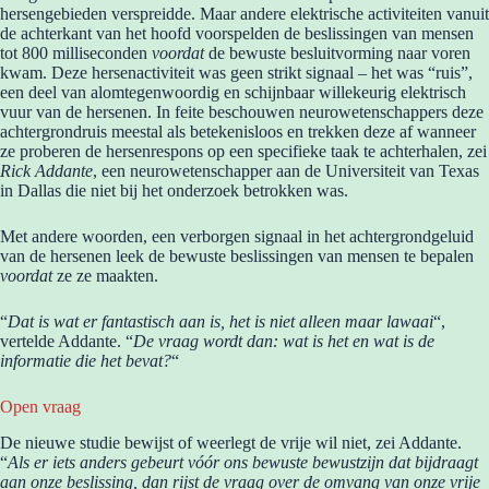
hersengebieden verspreidde. Maar andere elektrische activiteiten vanuit
de achterkant van het hoofd voorspelden de beslissingen van mensen
tot 800 milliseconden
voordat
de bewuste besluitvorming naar voren
kwam. Deze hersenactiviteit was geen strikt signaal – het was “ruis”,
een deel van alomtegenwoordig en schijnbaar willekeurig elektrisch
vuur van de hersenen. In feite beschouwen neurowetenschappers deze
achtergrondruis meestal als betekenisloos en trekken deze af wanneer
ze proberen de hersenrespons op een specifieke taak te achterhalen, zei
Rick Addante
, een neurowetenschapper aan de Universiteit van Texas
in Dallas die niet bij het onderzoek betrokken was.
Met andere woorden, een verborgen signaal in het achtergrondgeluid
van de hersenen leek de bewuste beslissingen van mensen te bepalen
voordat
ze ze maakten.
“
Dat is wat er fantastisch aan is, het is niet alleen maar lawaai
“,
vertelde Addante. “
De vraag wordt dan: wat is het en wat is de
informatie die het bevat?
“
Open vraag
De nieuwe studie bewijst of weerlegt de vrije wil niet, zei Addante.
“
Als er iets anders gebeurt vóór ons bewuste bewustzijn dat bijdraagt ​​
aan onze beslissing, dan rijst de vraag over de omvang van onze vrije