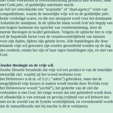
met Gods voorkennis in overeenstemming gebracht kan worden, maar
met Gods
jabr
, of goddelijke autoritaire macht.
al-Ash’ari
ontwikkelde een “acquisitie” of “
dual-agency
” vorm van
compatibilisme, waarin de menselijke vrije wil en de goddelijke
jabr
,
beide verdedigd waren, en die een steunpunt werd voor het dominante
Asharitische standpunt. In de sjiitische islam wordt Ash’aris begrip van
een hogere harmonie ten opzichte van voorbestemming, door de
meeste theologen in twijfel getrokken. Volgens de sjiitische leer is vrije
wil de bepalende factor voor de verantwoordelijkheid van mensen
voor zijn daden, tijdens zijn gehele leven. Alle handelingen die door
iemands vrije wil genomen zijn zouden geoordeeld worden op de dag
des oordeels, omdat het zijn of haar eigen handelingen zijn, en niet van
God.
Joodse theologie en de vrije wil.
Joodse filosofie benadrukt dat vrije wil een product is van de innerlijke
menselijk ziel, waarbij zij het woord
neshama
(van
het Hebreeuws n.sh.m. of נ.ש.מ “adem”) gebruiken, maar dat de
mogelijkheid vrije keuzes te maken wordt bereikt door
Yechida
(van
het Hebreeuwse woord “
yachid
”), het gedeelte van de ziel die
verbonden is met God, het enige wezen dat niet gehinderd wordt door,
of afhankelijk is van oorzaak en gevolg (vrijheid van wil behoort dus
niet tot de wereld van de fysieke werkelijkheid, en verondersteld wordt
dat de natuurfilosofie niet bij machte is dit te verklaren).