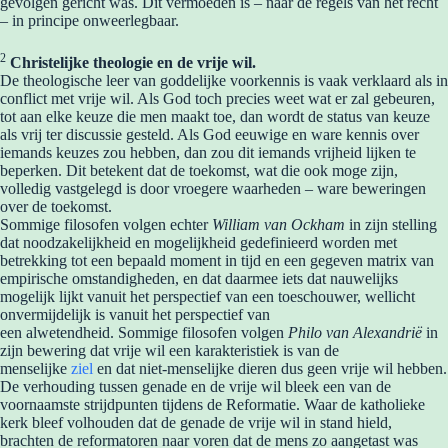
gevolgen gericht was. Dit vermoeden is – naar de regels van het recht
– in principe onweerlegbaar.
2
Christelijke theologie en de vrije wil.
De theologische leer van goddelijke voorkennis is vaak verklaard als in
conflict met vrije wil. Als God toch precies weet wat er zal gebeuren,
tot aan elke keuze die men maakt toe, dan wordt de status van keuze
als vrij ter discussie gesteld. Als God eeuwige en ware kennis over
iemands keuzes zou hebben, dan zou dit iemands vrijheid lijken te
beperken. Dit betekent dat de toekomst, wat die ook moge zijn,
volledig vastgelegd is door vroegere waarheden – ware beweringen
over de toekomst.
Sommige filosofen volgen echter
William van Ockham
in zijn stelling
dat noodzakelijkheid en mogelijkheid gedefinieerd worden met
betrekking tot een bepaald moment in tijd en een gegeven matrix van
empirische omstandigheden, en dat daarmee iets dat nauwelijks
mogelijk lijkt vanuit het perspectief van een toeschouwer, wellicht
onvermijdelijk is vanuit het perspectief van
een alwetendheid. Sommige filosofen volgen
Philo van Alexandrië
in
zijn bewering dat vrije wil een karakteristiek is van de
menselijke
ziel
en dat niet-menselijke dieren dus geen vrije wil hebben.
De verhouding tussen genade en de vrije wil bleek een van de
voornaamste strijdpunten tijdens de Reformatie. Waar de katholieke
kerk bleef volhouden dat de genade de vrije wil in stand hield,
brachten de reformatoren naar voren dat de mens zo aangetast was