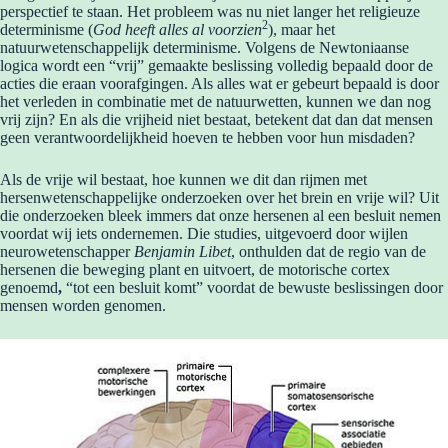
perspectief te staan. Het probleem was nu niet langer het religieuze
2
determinisme (
God heeft alles al voorzien
), maar het
natuurwetenschappelijk determinisme. Volgens de Newtoniaanse
logica wordt een “vrij” gemaakte beslissing volledig bepaald door de
acties die eraan voorafgingen. Als alles wat er gebeurt bepaald is door
het verleden in combinatie met de natuurwetten, kunnen we dan nog
vrij zijn? En als die vrijheid niet bestaat, betekent dat dan dat mensen
geen verantwoordelijkheid hoeven te hebben voor hun misdaden?
Als de vrije wil bestaat, hoe kunnen we dit dan rijmen met
hersenwetenschappelijke onderzoeken over het brein en vrije wil? Uit
die onderzoeken bleek immers dat onze hersenen al een besluit nemen
voordat wij iets ondernemen. Die studies, uitgevoerd door wijlen
neurowetenschapper
Benjamin Libet
, onthulden dat de regio van de
hersenen die beweging plant en uitvoert, de motorische cortex
genoemd
,
“tot een besluit komt” voordat de bewuste beslissingen door
mensen worden genomen.