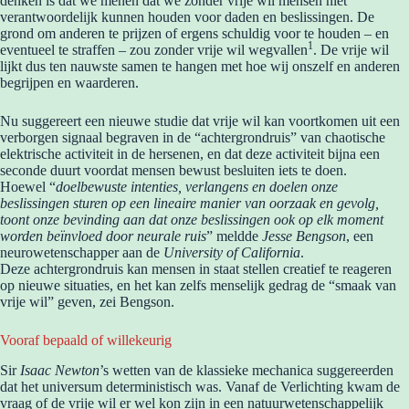
denken is dat we menen dat we zonder vrije wil mensen niet
verantwoordelijk kunnen houden voor daden en beslissingen. De
grond om anderen te prijzen of ergens schuldig voor te houden – en
1
eventueel te straffen – zou zonder vrije wil wegvallen
. De vrije wil
lijkt dus ten nauwste samen te hangen met hoe wij onszelf en anderen
begrijpen en waarderen.
Nu suggereert een nieuwe studie dat vrije wil kan voortkomen uit een
verborgen signaal begraven in de “achtergrondruis” van chaotische
elektrische activiteit in de hersenen, en dat deze activiteit bijna een
seconde duurt voordat mensen bewust besluiten iets te doen.
Hoewel “
doelbewuste intenties, verlangens en doelen onze
beslissingen sturen op een lineaire manier van oorzaak en gevolg,
toont onze bevinding aan dat onze beslissingen ook op elk moment
worden beïnvloed door neurale ruis
” meldde
Jesse Bengson
, een
neurowetenschapper aan de
University of California
.
Deze achtergrondruis kan mensen in staat stellen creatief te reageren
op nieuwe situaties, en het kan zelfs menselijk gedrag de “smaak van
vrije wil” geven, zei Bengson.
Vooraf bepaald of willekeurig
Sir
Isaac Newton
’s wetten van de klassieke mechanica suggereerden
dat het universum deterministisch was. Vanaf de Verlichting kwam de
vraag of de vrije wil er wel kon zijn in een natuurwetenschappelijk