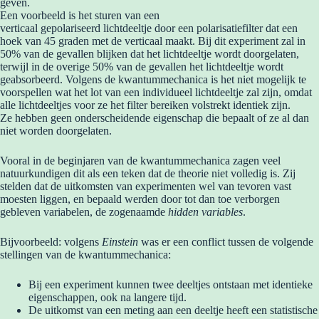
geven.
Een voorbeeld is het sturen van een
verticaal gepolariseerd lichtdeeltje door een polarisatiefilter dat een
hoek van 45 graden met de verticaal maakt. Bij dit experiment zal in
50% van de gevallen blijken dat het lichtdeeltje wordt doorgelaten,
terwijl in de overige 50% van de gevallen het lichtdeeltje wordt
geabsorbeerd. Volgens de kwantummechanica is het niet mogelijk te
voorspellen wat het lot van een individueel lichtdeeltje zal zijn, omdat
alle lichtdeeltjes voor ze het filter bereiken volstrekt identiek zijn.
Ze hebben geen onderscheidende eigenschap die bepaalt of ze al dan
niet worden doorgelaten.
Vooral in de beginjaren van de kwantummechanica zagen veel
natuurkundigen dit als een teken dat de theorie niet volledig is. Zij
stelden dat de uitkomsten van experimenten wel van tevoren vast
moesten liggen, en bepaald werden door tot dan toe verborgen
gebleven variabelen, de zogenaamde
hidden variables
.
Bijvoorbeeld: volgens
Einstein
was er een conflict tussen de volgende
stellingen van de kwantummechanica:
Bij een experiment kunnen twee deeltjes ontstaan met identieke
eigenschappen, ook na langere tijd.
De uitkomst van een meting aan een deeltje heeft een statistische