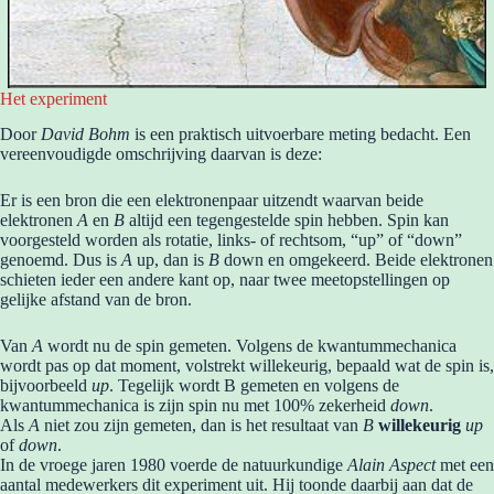
Het experiment
Door
David Bohm
is een praktisch uitvoerbare meting bedacht. Een
vereenvoudigde omschrijving daarvan is deze:
Er is een bron die een elektronenpaar uitzendt waarvan beide
elektronen
A
en
B
altijd een tegengestelde spin hebben. Spin kan
voorgesteld worden als rotatie, links- of rechtsom, “up” of “down”
genoemd. Dus is
A
up, dan is
B
down en omgekeerd. Beide elektronen
schieten ieder een andere kant op, naar twee meetopstellingen op
gelijke afstand van de bron.
Van
A
wordt nu de spin gemeten. Volgens de kwantummechanica
wordt pas op dat moment, volstrekt willekeurig, bepaald wat de spin is,
bijvoorbeeld
up
. Tegelijk wordt B gemeten en volgens de
kwantummechanica is zijn spin nu met 100% zekerheid
down
.
Als
A
niet zou zijn gemeten, dan is het resultaat van
B
willekeurig
up
of
down
.
In de vroege jaren 1980 voerde de natuurkundige
Alain Aspect
met een
aantal medewerkers dit experiment uit. Hij toonde daarbij aan dat de