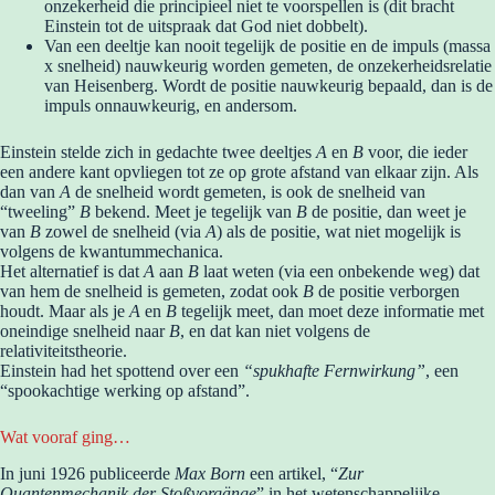
onzekerheid die principieel niet te voorspellen is (dit bracht
Einstein tot de uitspraak dat God niet dobbelt).
Van een deeltje kan nooit tegelijk de positie en de impuls (massa
x snelheid) nauwkeurig worden gemeten, de onzekerheidsrelatie
van Heisenberg. Wordt de positie nauwkeurig bepaald, dan is de
impuls onnauwkeurig, en andersom.
Einstein stelde zich in gedachte twee deeltjes
A
en
B
voor, die ieder
een andere kant opvliegen tot ze op grote afstand van elkaar zijn. Als
dan van
A
de snelheid wordt gemeten, is ook de snelheid van
“tweeling”
B
bekend. Meet je tegelijk van
B
de positie, dan weet je
van
B
zowel de snelheid (via
A
) als de positie, wat niet mogelijk is
volgens de kwantummechanica.
Het alternatief is dat
A
aan
B
laat weten (via een onbekende weg) dat
van hem de snelheid is gemeten, zodat ook
B
de positie verborgen
houdt. Maar als je
A
en
B
tegelijk meet, dan moet deze informatie met
oneindige snelheid naar
B
, en dat kan niet volgens de
relativiteitstheorie.
Einstein had het spottend over een
“spukhafte Fernwirkung”
, een
“spookachtige werking op afstand”.
Wat vooraf ging…
In juni 1926 publiceerde
Max Born
een artikel, “
Zur
Quantenmechanik der Stoßvorgänge
” in het wetenschappelijke