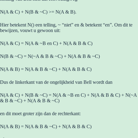
N(A & C) + N(B & ~C) >= N(A & B).
Hier betekent N() een telling, ~ “niet” en & betekent “en”. Om dit te
bewijzen, vouwt u gewoon uit:
N(A & C) = N(A & ~B en C) + N(A & B & C)
N(B & ~C) = N(~A & B & ~C) + N(A & B & ~C)
N(A & B) = N(A & B & ~C) + N(A & B & C)
Dus de linkerkant van de ongelijkheid van Bell wordt dan
N(A & C) + N(B & ~C) = N(A & ~B en C) + N(A & B & C) + N(~A
& B & ~C) + N(A & B & ~C)
en dit moet groter zijn dan de rechterkant:
N(A & B) = N(A & B & ~C) + N(A & B & C)