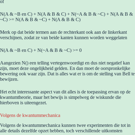
of
N(A & ~B en C) + N(A & B & C) + N(~A & B & ~C) + N(A & B &
~C) >= N(A & B & ~C) + N(A & B & C)
Merk op dat beide termen aan de rechterkant ook aan de linkerkant
verschijnen, zodat ze van beide kanten kunnen worden weggelaten
N(A & ~B en C) + N(~A & B & ~C) >= 0
Aangezien N() een telling vertegenwoordigt en dus niet negatief kan
zijn, moet deze ongelijkheid gelden. En dan moet de oorspronkelijke
bewering ook waar zijn. Dat is alles wat er is om de stelling van Bell te
bewijzen.
Het echt interessante aspect van dit alles is de toepassing ervan op de
kwantumtheorie, maar het bewijs is simpelweg de wiskunde die
hierboven is uiteengezet.
Volgens de kwantummechanica
Volgens de kwantummechanica kunnen twee experimenten die tot in
alle details dezelfde opzet hebben, toch verschillende uitkomsten