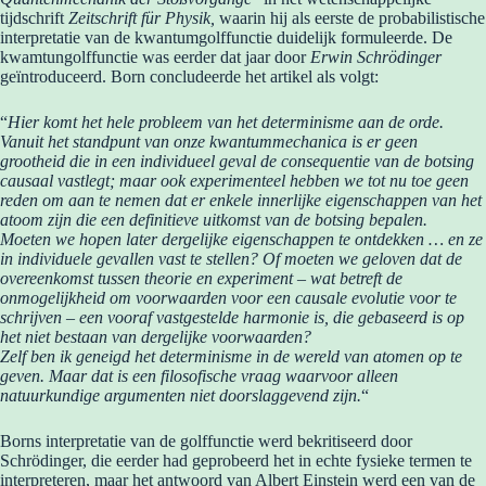
tijdschrift
Zeitschrift für Physik,
waarin hij als eerste de probabilistische
interpretatie van de kwantumgolffunctie duidelijk formuleerde. De
kwamtungolffunctie was eerder dat jaar door
Erwin Schrödinger
geïntroduceerd. Born concludeerde het artikel als volgt:
“
Hier komt het hele probleem van het determinisme aan de orde.
Vanuit het standpunt van onze kwantummechanica is er geen
grootheid die in een individueel geval de consequentie van de botsing
causaal vastlegt; maar ook experimenteel hebben we tot nu toe geen
reden om aan te nemen dat er enkele innerlijke eigenschappen van het
atoom zijn die een definitieve uitkomst van de botsing bepalen.
Moeten we hopen later dergelijke eigenschappen te ontdekken … en ze
in individuele gevallen vast te stellen? Of moeten we geloven dat de
overeenkomst tussen theorie en experiment – wat betreft de
onmogelijkheid om voorwaarden voor een causale evolutie voor te
schrijven – een vooraf vastgestelde harmonie is, die gebaseerd is op
het niet bestaan van dergelijke voorwaarden?
Zelf ben ik geneigd het determinisme in de wereld van atomen op te
geven. Maar dat is een filosofische vraag waarvoor alleen
natuurkundige argumenten niet doorslaggevend zijn.
“
Borns interpretatie van de golffunctie werd bekritiseerd door
Schrödinger, die eerder had geprobeerd het in echte fysieke termen te
interpreteren, maar het antwoord van Albert Einstein werd een van de