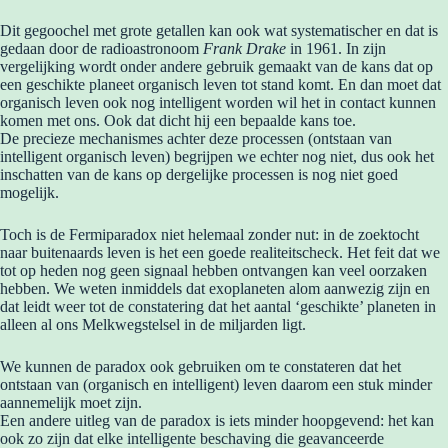
Dit gegoochel met grote getallen kan ook wat systematischer en dat is
gedaan door de radioastronoom
Frank Drake
in 1961. In zijn
vergelijking wordt onder andere gebruik gemaakt van de kans dat op
een geschikte planeet organisch leven tot stand komt. En dan moet dat
organisch leven ook nog intelligent worden wil het in contact kunnen
komen met ons. Ook dat dicht hij een bepaalde kans toe.
De precieze mechanismes achter deze processen (ontstaan van
intelligent organisch leven) begrijpen we echter nog niet, dus ook het
inschatten van de kans op dergelijke processen is nog niet goed
mogelijk.
Toch is de Fermiparadox niet helemaal zonder nut: in de zoektocht
naar buitenaards leven is het een goede realiteitscheck. Het feit dat we
tot op heden nog geen signaal hebben ontvangen kan veel oorzaken
hebben. We weten inmiddels dat exoplaneten alom aanwezig zijn en
dat leidt weer tot de constatering dat het aantal ‘geschikte’ planeten in
alleen al ons Melkwegstelsel in de miljarden ligt.
We kunnen de paradox ook gebruiken om te constateren dat het
ontstaan van (organisch en intelligent) leven daarom een stuk minder
aannemelijk moet zijn.
Een andere uitleg van de paradox is iets minder hoopgevend: het kan
ook zo zijn dat elke intelligente beschaving die geavanceerde