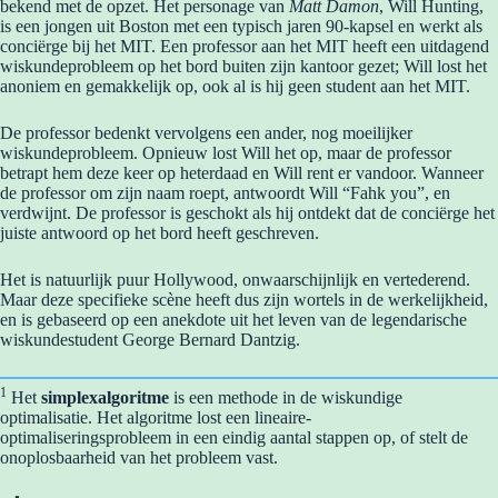
bekend met de opzet. Het personage van
Matt Damon
, Will Hunting,
is een jongen uit Boston met een typisch jaren 90-kapsel en werkt als
conciërge bij het MIT. Een professor aan het MIT heeft een uitdagend
wiskundeprobleem op het bord buiten zijn kantoor gezet; Will lost het
anoniem en gemakkelijk op, ook al is hij geen student aan het MIT.
De professor bedenkt vervolgens een ander, nog moeilijker
wiskundeprobleem. Opnieuw lost Will het op, maar de professor
betrapt hem deze keer op heterdaad en Will rent er vandoor. Wanneer
de professor om zijn naam roept, antwoordt Will “Fahk you”, en
verdwijnt. De professor is geschokt als hij ontdekt dat de conciërge het
juiste antwoord op het bord heeft geschreven.
Het is natuurlijk puur Hollywood, onwaarschijnlijk en vertederend.
Maar deze specifieke scène heeft dus zijn wortels in de werkelijkheid,
en is gebaseerd op een anekdote uit het leven van de legendarische
wiskundestudent George Bernard Dantzig.
1
Het
simplexalgoritme
is een methode in de wiskundige
optimalisatie. Het algoritme lost een lineaire-
optimaliseringsprobleem in een eindig aantal stappen op, of stelt de
onoplosbaarheid van het probleem vast.