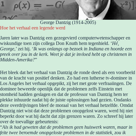
George Dantzig (1914-2005)
Hoe het verhaal een legende werd
Jaren later was Dantzig een gezegevierd computerwetenschapper en
wiskundige toen zijn collega Don Knuth hem tegenhield. ‘
Hé,
George
,’ zei hij. ‘
Ik was onlangs op bezoek in Indiana en hoorde een
preek over jou in de kerk. Weet je dat je invloed hebt op christenen in
Midden-Amerika?
”
Het bleek dat het verhaal van Dantzig de ronde deed als een voorbeeld
van de kracht van positief denken. Zo had een lutherse tv-dominee in
Los Angeles het verhaal opgepikt, zij het met grote verfraaiingen. De
dominee beweerde openlijk dat de problemen zelfs Einstein met
stomheid hadden geslagen en dat de professor van Dantzig hem ter
plekke inhuurde nadat hij de juiste oplossingen had gezien. Ondanks
deze overdrijvingen bleef de moraal van het verhaal hetzelfde. Omdat
Dantzig niet wist dat deze problemen onopgelost waren, werd hij niet
beperkt door wat hij dacht dat zijn grenzen waren. Zo schreef hij later
over de toevallige gebeurtenis:
“
Als ik had geweten dat de problemen geen huiswerk waren, maar in
feite twee beroemde onopgeloste problemen in de statistiek, zou ik