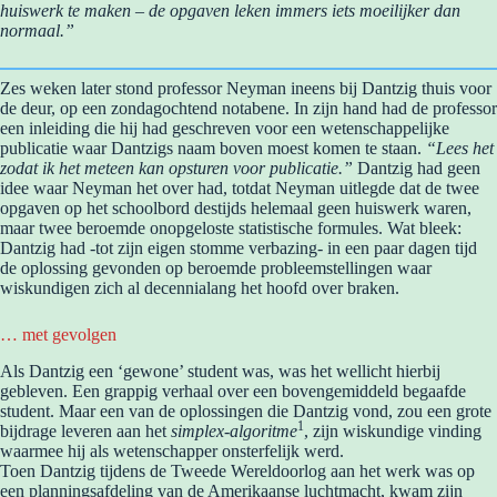
huiswerk te maken – de opgaven leken immers iets moeilijker dan
normaal.”
Zes weken later stond professor Neyman ineens bij Dantzig thuis voor
de deur, op een zondagochtend notabene. In zijn hand had de professor
een inleiding die hij had geschreven voor een wetenschappelijke
publicatie waar Dantzigs naam boven moest komen te staan.
“Lees het
zodat ik het meteen kan opsturen voor publicatie.”
Dantzig had geen
idee waar Neyman het over had, totdat Neyman uitlegde dat de twee
opgaven op het schoolbord destijds helemaal geen huiswerk waren,
maar twee beroemde onopgeloste statistische formules. Wat bleek:
Dantzig had -tot zijn eigen stomme verbazing- in een paar dagen tijd
de oplossing gevonden op beroemde probleemstellingen waar
wiskundigen zich al decennialang het hoofd over braken.
… met gevolgen
Als Dantzig een ‘gewone’ student was, was het wellicht hierbij
gebleven. Een grappig verhaal over een bovengemiddeld begaafde
student. Maar een van de oplossingen die Dantzig vond, zou een grote
1
bijdrage leveren aan het
simplex-algoritme
, zijn wiskundige vinding
waarmee hij als wetenschapper onsterfelijk werd.
Toen Dantzig tijdens de Tweede Wereldoorlog aan het werk was op
een planningsafdeling van de Amerikaanse luchtmacht, kwam zijn