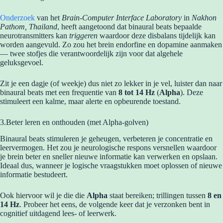
Onderzoek
van het
Brain-Computer Interface Laboratory
in
Nakhon
Pathom, Thailand
, heeft aangetoond dat binaural beats bepaalde
neurotransmitters kan
triggeren
waardoor deze disbalans tijdelijk kan
worden aangevuld. Zo zou het brein endorfine en dopamine aanmaken
— twee stofjes die verantwoordelijk zijn voor dat algehele
geluksgevoel.
Zit je een dagje (of weekje) dus niet zo lekker in je vel, luister dan naar
binaural beats met een frequentie van
8 tot 14 Hz
(
Alpha
). Deze
stimuleert een kalme, maar alerte en opbeurende toestand.
3.Beter leren en onthouden (met Alpha-golven)
Binaural beats stimuleren je geheugen, verbeteren je concentratie en
leervermogen. Het zou je neurologische respons versnellen waardoor
je brein beter en sneller nieuwe informatie kan verwerken en opslaan.
Ideaal dus, wanneer je logische vraagstukken moet oplossen of nieuwe
informatie bestudeert.
Ook hiervoor wil je die die
Alpha
staat bereiken; trillingen tussen
8 en
14 Hz
. Probeer het eens, de volgende keer dat je verzonken bent in
cognitief uitdagend lees- of leerwerk.