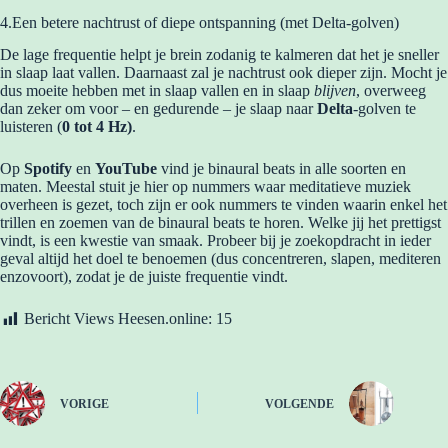
4.Een betere nachtrust of diepe ontspanning (met Delta-golven)
De lage frequentie helpt je brein zodanig te kalmeren dat het je sneller
in slaap laat vallen. Daarnaast zal je nachtrust ook dieper zijn. Mocht je
dus moeite hebben met in slaap vallen en in slaap
blijven
, overweeg
dan zeker om voor – en gedurende – je slaap naar
Delta
-golven te
luisteren (
0 tot 4 Hz)
.
Op
Spotify
en
YouTube
vind je binaural beats in alle soorten en
maten. Meestal stuit je hier op nummers waar meditatieve muziek
overheen is gezet, toch zijn er ook nummers te vinden waarin enkel het
trillen en zoemen van de binaural beats te horen. Welke jij het prettigst
vindt, is een kwestie van smaak. Probeer bij je zoekopdracht in ieder
geval altijd het doel te benoemen (dus concentreren, slapen, mediteren
enzovoort), zodat je de juiste frequentie vindt.
Bericht Views Heesen.online:
15
VORIGE
VOLGENDE