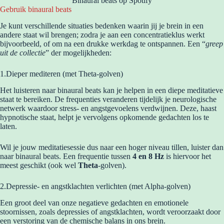
Binaural beats op Spotify
Gebruik binaural beats
Je kunt verschillende situaties bedenken waarin jij je brein in een
andere staat wil brengen; zodra je aan een concentratieklus werkt
bijvoorbeeld, of om na een drukke werkdag te ontspannen. Een “
greep
uit de collectie
” der mogelijkheden:
1.Dieper mediteren (met Theta-golven)
Het luisteren naar binaural beats kan je helpen in een diepe meditatieve
staat te bereiken. De frequenties veranderen tijdelijk je neurologische
netwerk waardoor stress- en angstgevoelens verdwijnen. Deze, haast
hypnotische staat, helpt je vervolgens opkomende gedachten los te
laten.
Wil je jouw meditatiesessie dus naar een hoger niveau tillen, luister dan
naar binaural beats. Een frequentie tussen
4 en 8 Hz
is hiervoor het
meest geschikt (ook wel
Theta
-golven).
2.Depressie- en angstklachten verlichten (met Alpha-golven)
Een groot deel van onze negatieve gedachten en emotionele
stoornissen, zoals depressies of angstklachten, wordt veroorzaakt door
een verstoring van de chemische balans in ons brein.