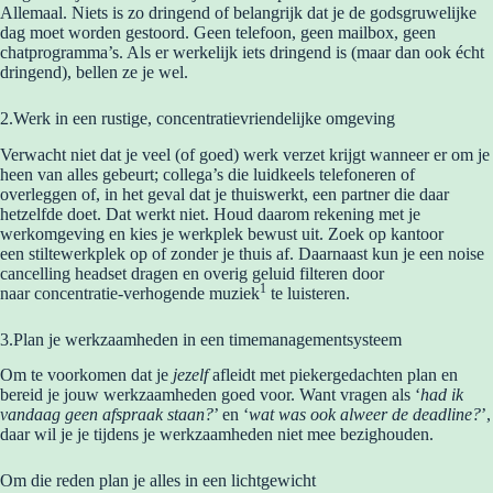
Allemaal. Niets is zo dringend of belangrijk dat je de godsgruwelijke
dag moet worden gestoord. Geen telefoon, geen mailbox, geen
chatprogramma’s. Als er werkelijk iets dringend is (maar dan ook écht
dringend), bellen ze je wel.
2.Werk in een rustige, concentratievriendelijke omgeving
Verwacht niet dat je veel (of goed) werk verzet krijgt wanneer er om je
heen van alles gebeurt; collega’s die luidkeels telefoneren of
overleggen of, in het geval dat je thuiswerkt, een partner die daar
hetzelfde doet. Dat werkt niet. Houd daarom rekening met je
werkomgeving en kies je werkplek bewust uit. Zoek op kantoor
een stiltewerkplek op of zonder je thuis af. Daarnaast kun je een noise
cancelling headset dragen en overig geluid filteren door
1
naar concentratie-verhogende muziek
te luisteren.
3.Plan je werkzaamheden in een timemanagementsysteem
Om te voorkomen dat je
jezelf
afleidt met piekergedachten plan en
bereid je jouw werkzaamheden goed voor. Want vragen als ‘
had ik
vandaag geen afspraak staan?
’ en ‘
wat was ook alweer de deadline?
’,
daar wil je je tijdens je werkzaamheden niet mee bezighouden.
Om die reden plan je alles in een lichtgewicht