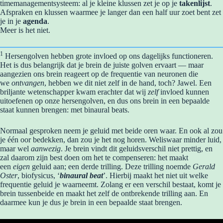
timemanagementsysteem: al je kleine klussen zet je op je
takenlijst
.
Afspraken en klussen waarmee je langer dan een half uur zoet bent zet
je in je
agenda
.
Meer is het niet.
1
Hersengolven hebben grote invloed op ons dagelijks functioneren.
Het is dus belangrijk dat je brein de juiste golven ervaart — maar
aangezien ons brein reageert op de frequentie van neuronen die
we
ontvangen
, hebben we dit niet zelf in de hand, toch? Jawel. Een
briljante wetenschapper kwam erachter dat wij
zelf
invloed kunnen
uitoefenen op onze hersengolven, en dus ons brein in een bepaalde
staat kunnen brengen: met binaural beats.
Normaal gesproken neem je geluid met beide oren waar. En ook al zou
je één oor bedekken, dan zou je het nog horen. Weliswaar minder luid,
maar wel
aanwezig
. Je brein vindt dit geluidsverschil niet prettig, en
zal daarom zijn best doen om het te compenseren: het maakt
een
eigen
geluid aan; een derde trilling.
Deze trilling noemde
Gerald
Oster
, biofysicus, ‘
binaural beat
’. Hierbij maakt het niet uit welke
frequentie geluid je waarneemt. Zolang er een verschil bestaat, komt je
brein tussenbeide en maakt het zelf de ontbrekende trilling aan. En
daarmee kun je dus je brein in een bepaalde staat brengen.