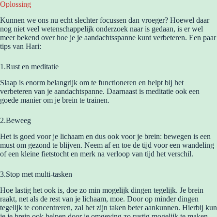
Oplossing
Kunnen we ons nu echt slechter focussen dan vroeger? Hoewel daar
nog niet veel wetenschappelijk onderzoek naar is gedaan, is er wel
meer bekend over hoe je je aandachtsspanne kunt verbeteren. Een paar
tips van Hari:
1.Rust en meditatie
Slaap is enorm belangrijk om te functioneren en helpt bij het
verbeteren van je aandachtspanne. Daarnaast is meditatie ook een
goede manier om je brein te trainen.
2.Beweeg
Het is goed voor je lichaam en dus ook voor je brein: bewegen is een
must om gezond te blijven. Neem af en toe de tijd voor een wandeling
of een kleine fietstocht en merk na verloop van tijd het verschil.
3.Stop met multi-tasken
Hoe lastig het ook is, doe zo min mogelijk dingen tegelijk. Je brein
raakt, net als de rest van je lichaam, moe. Door op minder dingen
tegelijk te concentreren, zal het zijn taken beter aankunnen. Hierbij kun
je je brein ook helpen door je omgeving zo rustig mogelijk te maken.